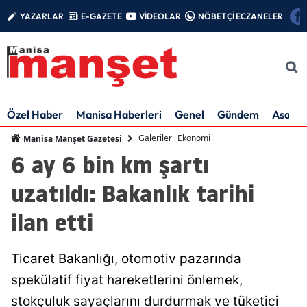
YAZARLAR
E-GAZETE
VİDEOLAR
NÖBETÇİ ECZANELER
Özel Haber
Manisa Haberleri
Genel
Gündem
Asayiş
Galeriler
Ekonomi
Manisa Manşet Gazetesi
6 ay 6 bin km şartı
uzatıldı: Bakanlık tarihi
ilan etti
Ticaret Bakanlığı, otomotiv pazarında
spekülatif fiyat hareketlerini önlemek,
stokçuluk sayaçlarını durdurmak ve tüketici