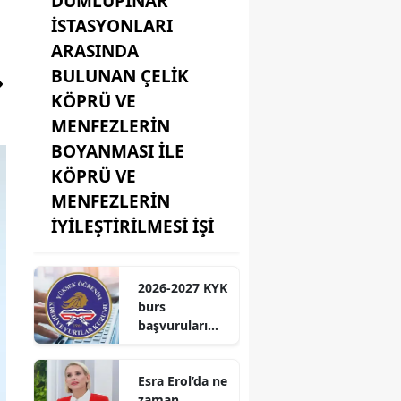
DUMLUPINAR
İSTASYONLARI
ARASINDA
BULUNAN ÇELİK
KÖPRÜ VE
MENFEZLERİN
BOYANMASI İLE
KÖPRÜ VE
MENFEZLERİN
İYİLEŞTİRİLMESİ İŞİ
2026-2027 KYK
burs
başvuruları
için geri
sayım! Lisans,
Esra Erol’da ne
yüksek lisans
zaman
ve doktora