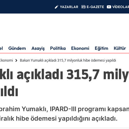
YAZARLAR
E-GAZETE
VİDEOLA
el
Gündem
Asayiş
Politika
Ekonomi
Eğitim
Kültür
Ekonomi
Bakan Yumaklı açıkladı 315,7 milyonluk hibe ödemesi yapıldı
ı açıkladı 315,7 mily
ldı
brahim Yumaklı, IPARD-III programı kapsa
iralık hibe ödemesi yapıldığını açıkladı.