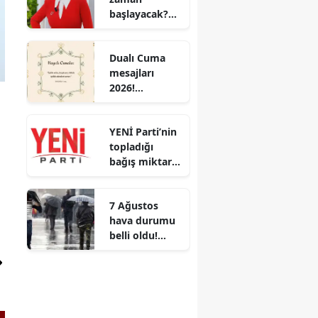
başlayacak?
tutarları belli
Esra Erol’un
yeni sezon
Dualı Cuma
tarihi belli
mesajları
oldu mu?
2026!
Gönüllere
huzur veren
YENİ Parti’nin
en özel sözler
topladığı
bağış miktarı
belli oldu!
Kampanya
7 Ağustos
devam ediyor
hava durumu
belli oldu!
İstanbul’un
batısına
sağanak
geliyor