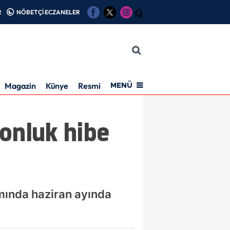
R
NÖBETÇİ ECZANELER
12
Magazin
Künye
Resmi İlan
MENÜ
onluk hibe
mında haziran ayında