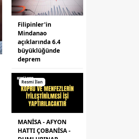
Filipinler'in
Mindanao
açıklarında 6.4
büyüklüğünde
deprem
Resmi İlan
MANİSA - AFYON
HATTI ÇOBANİSA -