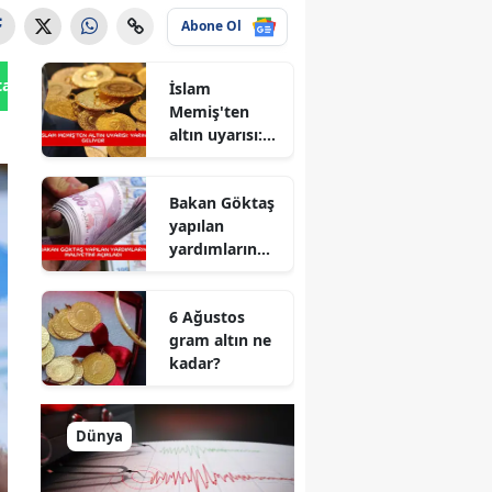
Abone Ol
tan Gönder
İslam
Memiş'ten
altın uyarısı:
Yarın geliyor
Bakan Göktaş
yapılan
yardımların
maliyetini
açıkladı
6 Ağustos
gram altın ne
kadar?
Dünya