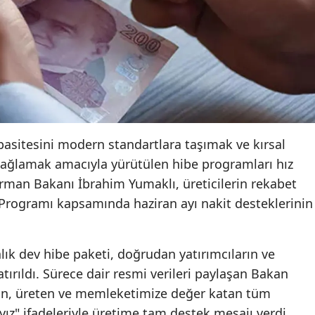
pasitesini modern standartlara taşımak ve kırsal
sağlamak amacıyla yürütülen hibe programları hız
man Bakanı İbrahim Yumaklı, üreticilerin rekabet
Programı kapsamında haziran ayı nakit desteklerinin
lık dev hibe paketi, doğrudan yatırımcıların ve
atırıldı. Sürece dair resmi verileri paylaşan Bakan
kan, üreten ve memleketimize değer katan tüm
yız" ifadeleriyle üretime tam destek mesajı verdi.