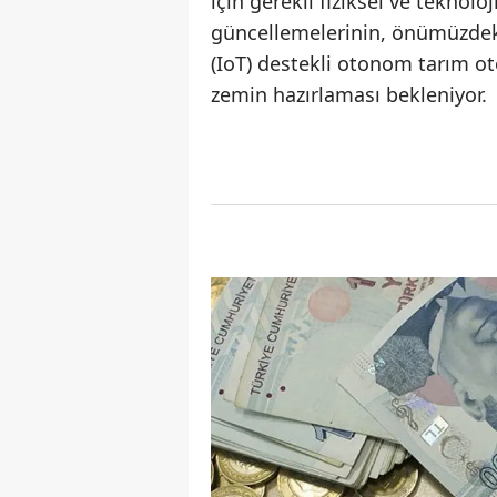
için gerekli fiziksel ve tekno
güncellemelerinin, önümüzdeki
(IoT) destekli otonom tarım o
zemin hazırlaması bekleniyor.