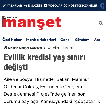
YAZARLAR
E-GAZETE
VİDEOLAR
NÖBETÇİ ECZANELER
Özel Haber
Manisa Haberleri
Genel
Gündem
Asayiş
Galeriler
Ekonomi
Manisa Manşet Gazetesi
Evlilik kredisi yaş sınırı
değişti
Aile ve Sosyal Hizmetler Bakanı Mahinur
Özdemir Göktaş, Evlenecek Gençlerin
Desteklenmesi Projesi'nde gelinen son
durumu paylaştı. Kamuoyundaki "çöpçatanlık