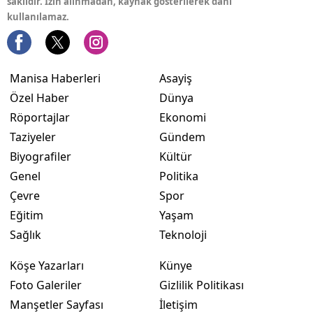
saklıdır. İzin alınmadan, kaynak gösterilerek dahi
kullanılamaz.
Manisa Haberleri
Asayiş
Özel Haber
Dünya
Röportajlar
Ekonomi
Taziyeler
Gündem
Biyografiler
Kültür
Genel
Politika
Çevre
Spor
Eğitim
Yaşam
Sağlık
Teknoloji
Köşe Yazarları
Künye
Foto Galeriler
Gizlilik Politikası
Manşetler Sayfası
İletişim