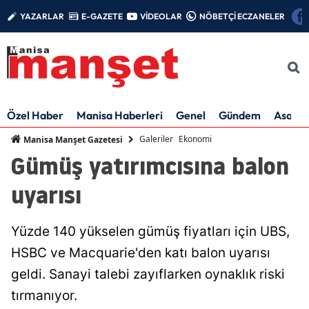
YAZARLAR
E-GAZETE
VİDEOLAR
NÖBETÇİ ECZANELER
Özel Haber
Manisa Haberleri
Genel
Gündem
Asayiş
Galeriler
Ekonomi
Manisa Manşet Gazetesi
Gümüş yatırımcısına balon
uyarısı
Yüzde 140 yükselen gümüş fiyatları için UBS,
HSBC ve Macquarie'den katı balon uyarısı
geldi. Sanayi talebi zayıflarken oynaklık riski
tırmanıyor.