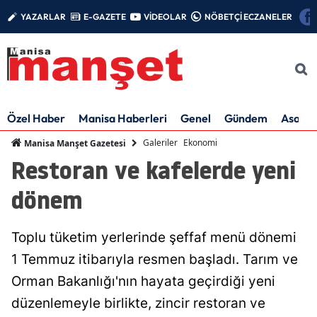
YAZARLAR
E-GAZETE
VİDEOLAR
NÖBETÇİ ECZANELER
Özel Haber
Manisa Haberleri
Genel
Gündem
Asayiş
Galeriler
Ekonomi
Manisa Manşet Gazetesi
Restoran ve kafelerde yeni
dönem
Toplu tüketim yerlerinde şeffaf menü dönemi
1 Temmuz itibarıyla resmen başladı. Tarım ve
Orman Bakanlığı'nın hayata geçirdiği yeni
düzenlemeyle birlikte, zincir restoran ve