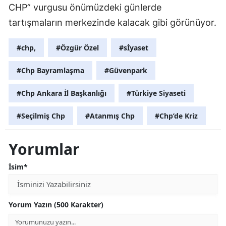
CHP” vurgusu önümüzdeki günlerde
tartışmaların merkezinde kalacak gibi görünüyor.
#chp,
#Özgür Özel
#sİyaset
#Chp Bayramlaşma
#Güvenpark
#Chp Ankara İl Başkanlığı
#Türkiye Siyaseti
#Seçilmiş Chp
#Atanmış Chp
#Chp’de Kriz
Yorumlar
İsim*
Yorum Yazın (500 Karakter)