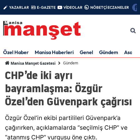
YAZARLAR
E-GAZETE
VİDEOLAR
NÖBETÇİ ECZANELER
Özel Haber
Manisa Haberleri
Genel
Gündem
Asayiş
Gündem
Manisa Manşet Gazetesi
CHP’de iki ayrı
bayramlaşma: Özgür
Özel’den Güvenpark çağrısı
Özgür Özel’in ekibi partilileri Güvenpark’a
çağırırken, açıklamalarda “seçilmiş CHP” ve
“atanmış CHP” vurgusu öne çıktı.