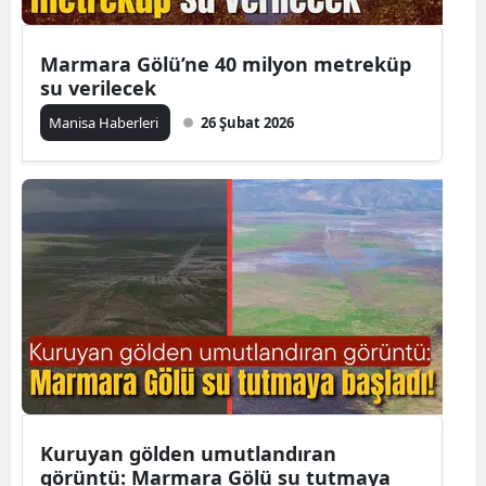
Marmara Gölü’ne 40 milyon metreküp
su verilecek
Manisa Haberleri
26 Şubat 2026
Kuruyan gölden umutlandıran
görüntü: Marmara Gölü su tutmaya