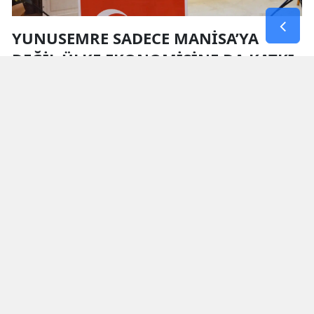
YUNUSEMRE SADECE MANİSA’YA
DEĞİL ÜLKE EKONOMİSİNE DA KATKI
SUNUYOR
Yunusemre’nin 300 bine yaklaşan nüfusuyla
Manisa’nın en büyük ilçesi olduğunu ifade eden
Savaş, organize sanayi bölgeleri ve sanayi
tesisleriyle yalnızca Manisa’ya değil, ülke
ekonomisine de önemli katkı sunduğunu söyledi.
Savaş, “Manisa nüfus sıralamasında üst sıralarda
olmayabilir ancak sanayi gücü bakımından
Türkiye’nin önde gelen şehirlerinden biridir. Bu
sanayi gücünün kalbi de Yunusemre’dir” diye
konuştu.