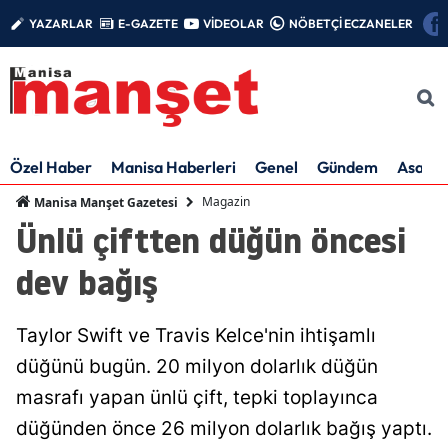
YAZARLAR
E-GAZETE
VİDEOLAR
NÖBETÇİ ECZANELER
Özel Haber
Manisa Haberleri
Genel
Gündem
Asayiş
Magazin
Manisa Manşet Gazetesi
Ünlü çiftten düğün öncesi
dev bağış
Taylor Swift ve Travis Kelce'nin ihtişamlı
düğünü bugün. 20 milyon dolarlık düğün
masrafı yapan ünlü çift, tepki toplayınca
düğünden önce 26 milyon dolarlık bağış yaptı.