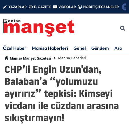
YAZARLAR
E-GAZETE
VİDEOLAR
NÖBETÇİ ECZANELER
Özel Haber
Manisa Haberleri
Genel
Gündem
Asayiş
Manisa Haberleri
Manisa Manşet Gazetesi
CHP’li Engin Uzun’dan,
Balaban’a “yolumuzu
ayırırız” tepkisi: Kimseyi
vicdanı ile cüzdanı arasına
sıkıştırmayın!