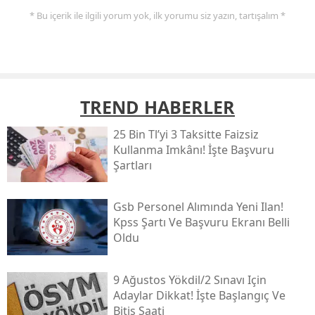
* Bu içerik ile ilgili yorum yok, ilk yorumu siz yazın, tartışalım *
TREND HABERLER
25 Bin Tl’yi 3 Taksitte Faizsiz
Kullanma Imkânı! İşte Başvuru
Şartları
Gsb Personel Alımında Yeni Ilan!
Kpss Şartı Ve Başvuru Ekranı Belli
Oldu
9 Ağustos Yökdi̇l/2 Sınavı Için
Adaylar Dikkat! İşte Başlangıç Ve
Bitiş Saati