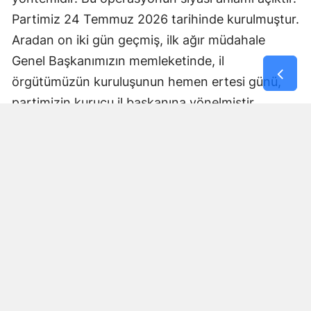
Partimiz 24 Temmuz 2026 tarihinde kurulmuştur.
Aradan on iki gün geçmiş, ilk ağır müdahale
Genel Başkanımızın memleketinde, il
örgütümüzün kuruluşunun hemen ertesi günü,
partimizin kurucu il başkanına yönelmiştir.
Amaçlanan bir suçun aydınlatılması değildir.
Amaçlanan; yeni kurulmuş bir siyasi hareketin
örgütlenmesini daha ilk günlerinde durdurmak, il
ve ilçe kadrolarını caydırmak ve Manisa’da 31
Mart 2024’te sandıktan çıkan iradeyi
itibarsızlaştırmaktır. Sandıkta elde edilemeyen
sonucun soruşturma dosyaları üzerinden
aranması, yalnızca partimize değil seçmenin
iradesine yönelmiş bir müdahaledir. Hedef alınan
isim de tesadüfi değildir. İlksen Özalper, Manisa