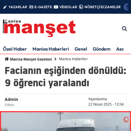
YAZARLAR
E-GAZETE
VİDEOLAR
NÖBETÇİ ECZANELER
Özel Haber
Manisa Haberleri
Genel
Gündem
Asayiş
Manisa Haberleri
Manisa Manşet Gazetesi
Facianın eşiğinden dönüldü:
9 öğrenci yaralandı
Admin
Yayınlanma
22 Nisan 2025 - 13:34
Editör