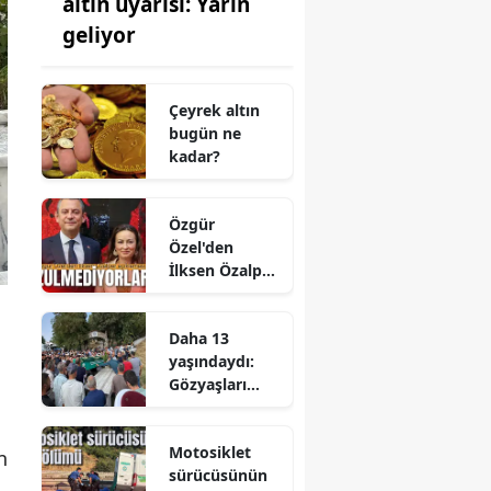
altın uyarısı: Yarın
geliyor
Çeyrek altın
bugün ne
kadar?
Özgür
Özel'den
İlksen Özalper
açıklaması
Daha 13
yaşındaydı:
Gözyaşları
içinde
uğurlandı
Motosiklet
n
sürücüsünün