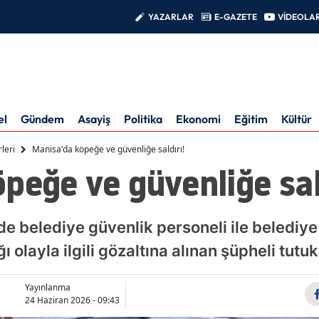
YAZARLAR
E-GAZETE
VİDEOLA
el
Gündem
Asayiş
Politika
Ekonomi
Eğitim
Kültür
leri
Manisa'da köpeğe ve güvenliğe saldırı!
peğe ve güvenliğe sal
nde belediye güvenlik personeli ile belediye
 olayla ilgili gözaltına alınan şüpheli tutuk
Yayınlanma
24 Haziran 2026 - 09:43