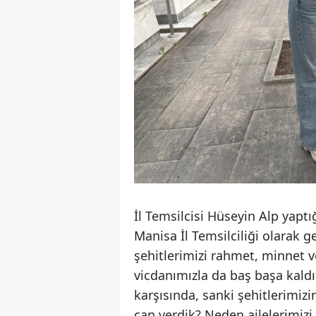
İl Temsilcisi Hüseyin Alp yapt
Manisa İl Temsilciliği olarak ge
şehitlerimizi rahmet, minnet ve
vicdanımızla da baş başa kal
karşısında, sanki şehitlerimizin
can verdik? Neden ailelerimizi 