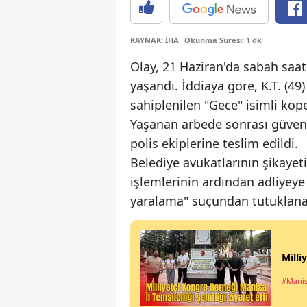
KAYNAK: İHA
Okunma Süresi: 1 dk
Olay, 21 Haziran'da sabah saat
yaşandı. İddiaya göre, K.T. (49
sahiplenilen "Gece" isimli köp
Yaşanan arbede sonrası güvenlik
polis ekiplerine teslim edildi.
Belediye avukatlarının şikayeti
işlemlerinin ardından adliyeye
yaralama" suçundan tutuklanar
Milli
#Manis