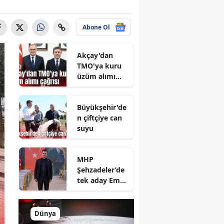
Abone Ol
Akçay'dan
TMO'ya kuru
üzüm alımı
çağrısı
Büyükşehir'de
n çiftçiye can
suyu
MHP
Şehzadeler’de
tek aday Emre
Taşkıran
Dünya