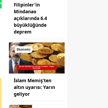
tan Gönder
Filipinler'in
Mindanao
açıklarında 6.4
büyüklüğünde
deprem
Ekonomi
İslam Memiş'ten
altın uyarısı: Yarın
geliyor