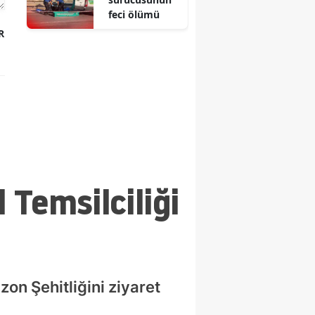
feci ölümü
R
 Temsilciliği
on Şehitliğini ziyaret