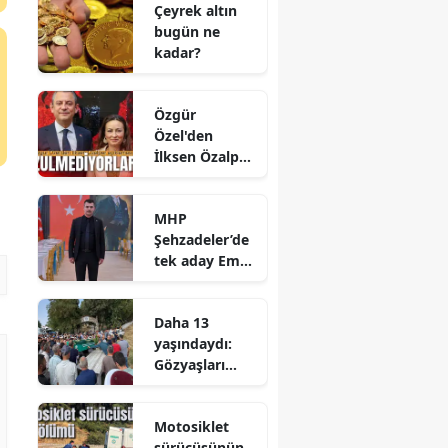
Çeyrek altın
bugün ne
kadar?
Özgür
Özel'den
İlksen Özalper
açıklaması
MHP
Şehzadeler’de
tek aday Emre
Taşkıran
Daha 13
yaşındaydı:
Gözyaşları
içinde
uğurlandı
Motosiklet
sürücüsünün