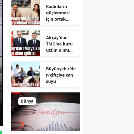
Kadınların
güçlenmesi
için ortak
protokol
imzalandı
Akçay'dan
TMO'ya kuru
üzüm alımı
çağrısı
Büyükşehir'de
n çiftçiye can
suyu
Dünya