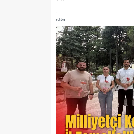
1
editör