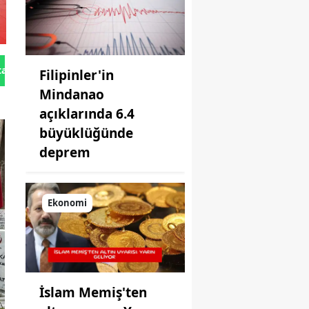
tan Gönder
Filipinler'in
Mindanao
açıklarında 6.4
büyüklüğünde
deprem
Ekonomi
İslam Memiş'ten