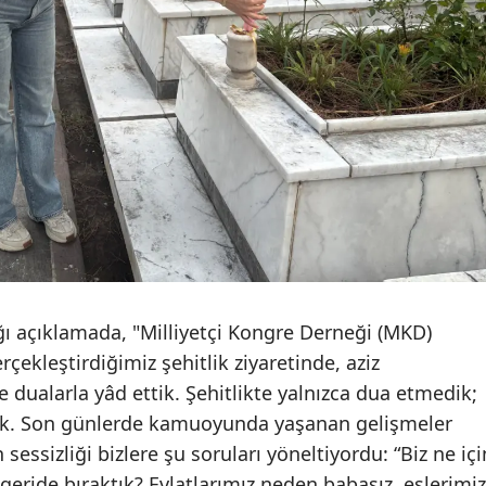
ığı açıklamada, "Milliyetçi Kongre Derneği (MKD)
rçekleştirdiğimiz şehitlik ziyaretinde, aziz
 dualarla yâd ettik. Şehitlikte yalnızca dua etmedik;
dık. Son günlerde kamuoyunda yaşanan gelişmeler
 sessizliği bizlere şu soruları yöneltiyordu: “Biz ne içi
geride bıraktık? Evlatlarımız neden babasız, eşlerimiz