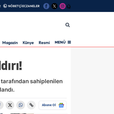
R
NÖBETÇİ ECZANELER
12
Magazin
Künye
Resmi İlan
MENÜ
dırı!
 tarafından sahiplenilen
landı.
Abone Ol