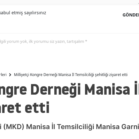
abul etmiş sayılırsınız
GÖNDE
 ilgili yorum yok, ilk yorumu siz yazın, tartışalım *
leri
Milliyetçi Kongre Derneği Manisa İl Temsilciliği şehitliği ziyaret etti
ngre Derneği Manisa İl
aret etti
 (MKD) Manisa İl Temsilciliği Manisa Garniz