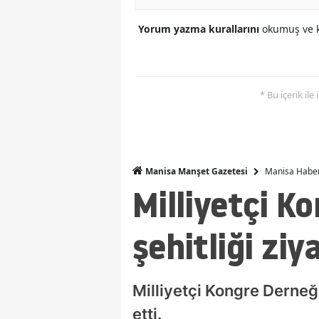
Yorum yazma kurallarını
okumuş ve k
* Bu içerik ile
Manisa Haber
Manisa Manşet Gazetesi
Milliyetçi Ko
şehitliği ziy
Milliyetçi Kongre Derneği
etti.