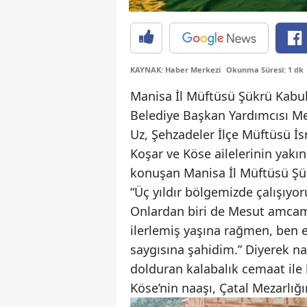
KAYNAK: Haber Merkezi
Okunma Süresi: 1 dk
Manisa İl Müftüsü Şükrü Kabu
Belediye Başkan Yardımcısı 
Uz, Şehzadeler İlçe Müftüsü İsm
Koşar ve Köse ailelerinin yakın
konuşan Manisa İl Müftüsü Şü
“Üç yıldır bölgemizde çalışıyor
Onlardan biri de Mesut amcam 
ilerlemiş yaşına rağmen, ben 
saygısına şahidim.” Diyerek n
dolduran kalabalık cemaat il
Köse’nin naaşı, Çatal Mezarlığ