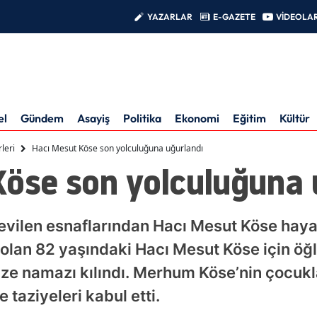
YAZARLAR
E-GAZETE
VİDEOLA
el
Gündem
Asayiş
Politika
Ekonomi
Eğitim
Kültür
leri
Hacı Mesut Köse son yolculuğuna uğurlandı
Köse son yolculuğuna 
evilen esnaflarından Hacı Mesut Köse hayat
 olan 82 yaşındaki Hacı Mesut Köse için ö
e namazı kılındı. Merhum Köse’nin çocukla
taziyeleri kabul etti.