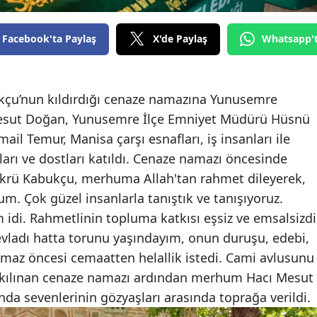
Facebook'ta Paylaş
X'de Paylaş
Whatsapp'
kçu’nun kıldırdığı cenaze namazına Yunusemre
Mesut Doğan, Yunusemre İlçe Emniyet Müdürü Hüsnü
ail Temur, Manisa çarşı esnafları, iş insanları ile
ları ve dostları katıldı. Cenaze namazı öncesinde
krü Kabukçu, merhuma Allah'tan rahmet dileyerek,
um. Çok güzel insanlarla tanıştık ve tanışıyoruz.
idi. Rahmetlinin topluma katkısı eşsiz ve emsalsizdi
evladı hatta torunu yaşındayım, onun duruşu, edebi,
amaz öncesi cemaatten helallik istedi. Cami avlusunu
e kılınan cenaze namazı ardından merhum Hacı Mesut
ında sevenlerinin gözyaşları arasında toprağa verildi.