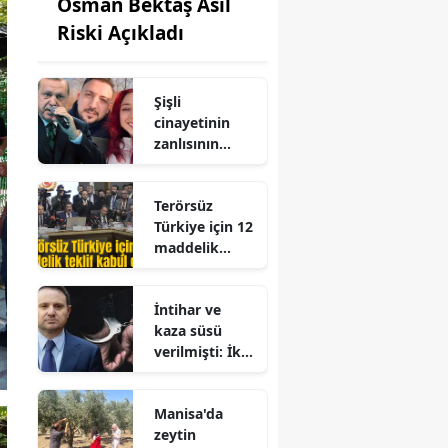
Osman Bektaş Asıl
Riski Açıkladı
Şişli
cinayetinin
zanlısının
geçmişindeki
saldırı yeniden
Terörsüz
gündemde
Türkiye için 12
maddelik
teklif kabul
edildi
İntihar ve
kaza süsü
verilmişti: İki
şüpheli
ölümde
Manisa'da
gerçek ortaya
zeytin
çıkarıldı