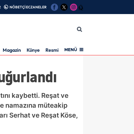
R
NÖBETÇİ ECZANELER
12
Magazin
Künye
Resmi İlan
MENÜ
uğurlandı
ını kaybetti. Reşat ve
ğle namazına müteakip
rı Serhat ve Reşat Köse,