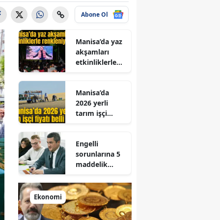
Abone Ol
Manisa’da yaz
akşamları
etkinliklerle
renkleniyor
Manisa’da
2026 yerli
tarım işçi
fiyatı belli
oldu
Engelli
sorunlarına 5
maddelik
çözüm
reçetesi
Ekonomi