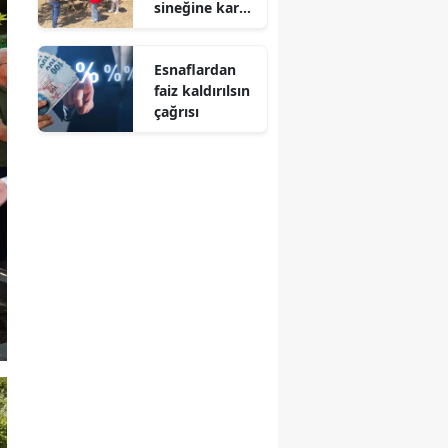
sineğine karşı
önlem
Esnaflardan
faiz kaldırılsın
çağrısı