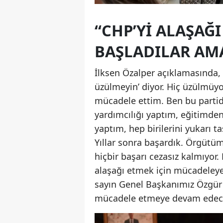
“CHP’Yİ ALAŞAĞ
BAŞLADILAR AMA
İlksen Özalper açıklamasında,
üzülmeyin’ diyor. Hiç üzülmüyo
mücadele ettim. Ben bu partide
yardımcılığı yaptım, eğitimden
yaptım, hep birilerini yukarı 
Yıllar sonra başardık. Örgütüm
hiçbir başarı cezasız kalmıyor.
alaşağı etmek için mücadeleye
sayın Genel Başkanımız Özgür Ö
mücadele etmeye devam edece