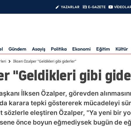
YAZARLAR
E-GAZETE
VİDEOLA
el
Gündem
Asayiş
Politika
Ekonomi
Eğitim
Kültür
leri
İlksen Özalper "Geldikleri gibi giderler"
r "Geldikleri gibi gide
aşkanı İlksen Özalper, görevden alınmasını
da karara tepki göstererek mücadeleyi sür
rt sözlerle eleştiren Özalper, "Ya yeni bir y
46 sene önce boyun eğmediysek bugün de eğ