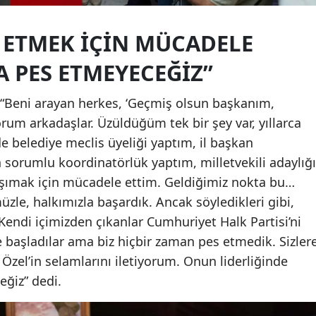
I ETMEK İÇİN MÜCADELE
 PES ETMEYECEĞİZ”
 “Beni arayan herkes, ‘Geçmiş olsun başkanım,
rum arkadaşlar. Üzüldüğüm tek bir şey var, yıllarca
 belediye meclis üyeliği yaptım, il başkan
 sorumlu koordinatörlük yaptım, milletvekili adaylığı
taşımak için mücadele ettim. Geldiğimiz nokta bu…
üzle, halkımızla başardık. Ancak söyledikleri gibi,
 Kendi içimizden çıkanlar Cumhuriyet Halk Partisi’ni
 başladılar ama biz hiçbir zaman pes etmedik. Sizler
zel’in selamlarını iletiyorum. Onun liderliğinde
ğiz” dedi.