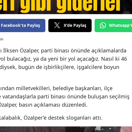
Facebook'ta Paylaş
X'de Paylaş
Whatsapp'
 dk
 İlksen Özalper, parti binası önünde açıklamalarda
ol bulacağız, ya da yeni bir yol açacağız. Nasıl ki 46
ysek, bugün de işbirlikçilere, işgalcilere boyun
dan milletvekilleri, belediye başkanları, ilçe
ve vatandaşlarla parti binası önünde buluşan seçilmiş
zalper, basın açıklaması düzenledi.
labalık, Özalper’e destek sloganları attı.