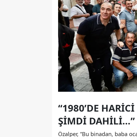
“1980’DE HARİC
ŞİMDİ DAHİLİ…”
Özalper, “Bu binadan, baba oca