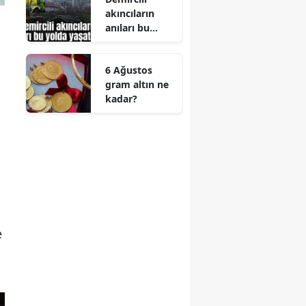
akıncıların
anıları bu
yolda
yaşatılıyor
6 Ağustos
gram altın ne
kadar?
e