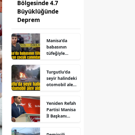
Bölgesinde 4.7
Büyüklüğünde
Deprem
Manisa'da
babasının
tüfeğiyle
oynayan
çocuk
Turgutlu'da
canından oldu
seyir halindeki
otomobil alev
aldı
Yeniden Refah
Partisi Manisa
İl Başkanı
Enes İzci oldu
Demircili