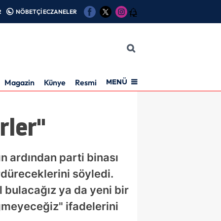
R
NÖBETÇİ ECZANELER
12
Magazin
Künye
Resmi İlan
MENÜ
rler"
n ardından parti binası
düreceklerini söyledi.
ol bulacağız ya da yeni bir
meyeceğiz" ifadelerini