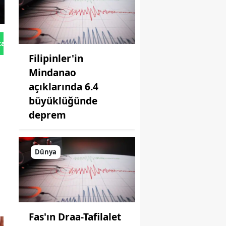
kavuştu
tan Gönder
Filipinler'in
Mindanao
açıklarında 6.4
büyüklüğünde
deprem
Dünya
Fas'ın Draa-Tafilalet