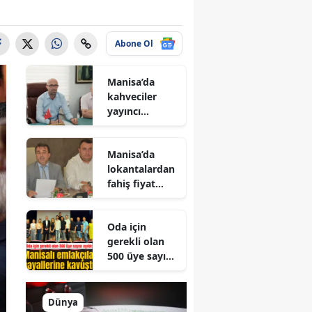
Abone Ol
Manisa’da
kahveciler
yayıncı
kuruluşu
protesto
Manisa’da
edecek
lokantalardan
fahiş fiyat
artışına sert
tepki
Oda için
gerekli olan
500 üye sayısı
aşıldı: Manisalı
emlakçılar
hayallerine
Dünya