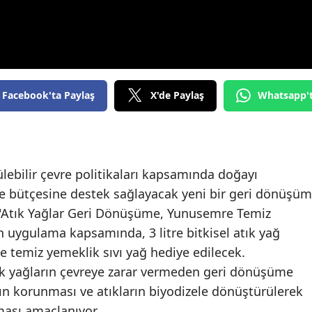
Facebook'ta Paylaş
X'de Paylaş
Whatsapp'
lebilir çevre politikaları kapsamında doğayı
le bütçesine destek sağlayacak yeni bir geri dönüşüm
 "Atık Yağlar Geri Dönüşüme, Yunusemre Temiz
n uygulama kapsamında, 3 litre bitkisel atık yağ
re temiz yemeklik sıvı yağ hediye edilecek.
tık yağların çevreye zarar vermeden geri dönüşüme
ın korunması ve atıkların biyodizele dönüştürülerek
ası amaçlanıyor.