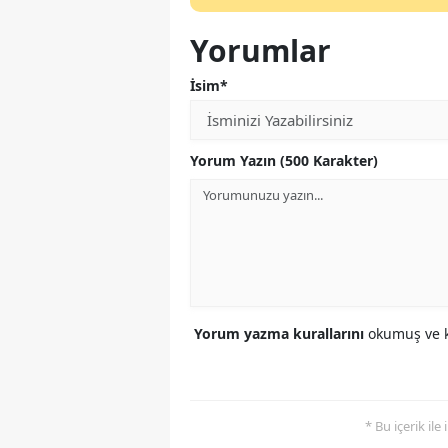
Yorumlar
İsim*
Yorum Yazın (500 Karakter)
Yorum yazma kurallarını
okumuş ve k
* Bu içerik ile