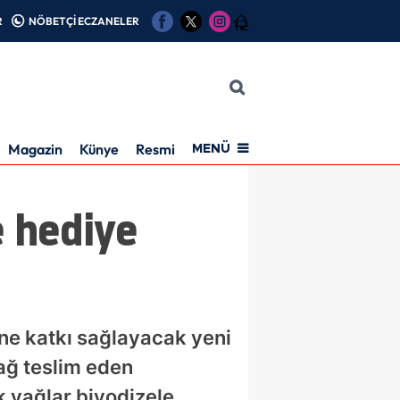
R
NÖBETÇİ ECZANELER
12
Magazin
Künye
Resmi İlan
MENÜ
e hediye
ne katkı sağlayacak yeni
ağ teslim eden
k yağlar biyodizele