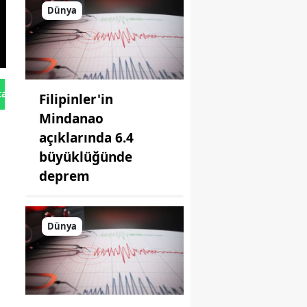
Dünya
tan Gönder
Filipinler'in
Mindanao
açıklarında 6.4
büyüklüğünde
deprem
Dünya