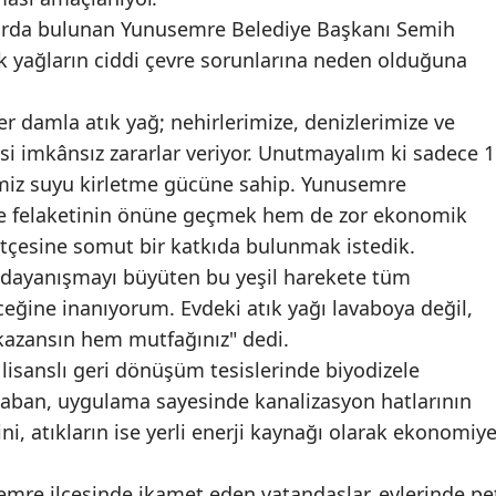
arda bulunan Yunusemre Belediye Başkanı Semih
k yağların ciddi çevre sorunlarına neden olduğuna
 damla atık yağ; nehirlerimize, denizlerimize ve
isi imkânsız zararlar veriyor. Unutmayalım ki sadece 1
 temiz suyu kirletme gücüne sahip. Yunusemre
re felaketinin önüne geçmek hem de zor ekonomik
ütçesine somut bir katkıda bulunmak istedik.
dayanışmayı büyüten bu yeşil harekete tüm
eğine inanıyorum. Evdeki atık yağı lavaboya değil,
kazansın hem mutfağınız" dedi.
 lisanslı geri dönüşüm tesislerinde biyodizele
laban, uygulama sayesinde kanalizasyon hatlarının
i, atıkların ise yerli enerji kaynağı olarak ekonomiy
e ilçesinde ikamet eden vatandaşlar, evlerinde pe