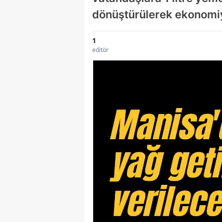
dönüştürülerek ekonomiy
1
editör