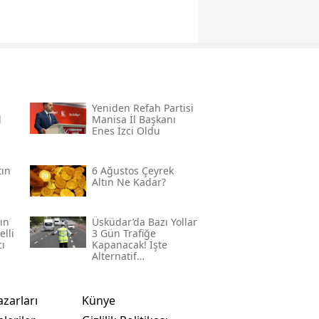
Yeniden Refah Partisi
l
Manisa İl Başkanı
Enes İzci Oldu
tın
6 Ağustos Çeyrek
Altın Ne Kadar?
ın
Üsküdar’da Bazı Yollar
elli
3 Gün Trafiğe
cı
Kapanacak! İşte
Alternatif
Güzergâhlar
azarları
Künye