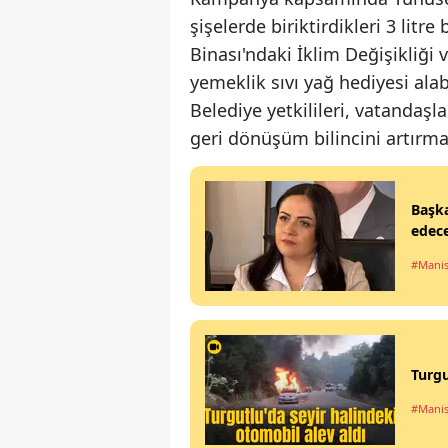
şişelerde biriktirdikleri 3 lit
Binası'ndaki İklim Değişikliği 
yemeklik sıvı yağ hediyesi alab
Belediye yetkilileri, vatanda
geri dönüşüm bilincini artırm
Başka
edec
#Manis
Turgu
#Manis