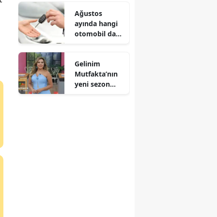
Ağustos
ayında hangi
otomobil daha
uygun? Marka
marka
Gelinim
kampanyalı
Mutfakta’nın
fiyatlar
yeni sezon
tarihi belli
oldu! İşte
yarışmacı
kadrosu