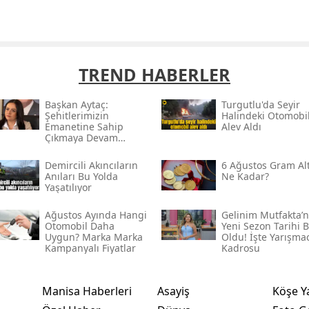
TREND HABERLER
Başkan Aytaç:
Turgutlu'da Seyir
Şehitlerimizin
Halindeki Otomobi
Emanetine Sahip
Alev Aldı
Çıkmaya Devam
Edeceğiz
Demircili Akıncıların
6 Ağustos Gram Al
Anıları Bu Yolda
Ne Kadar?
Yaşatılıyor
Ağustos Ayında Hangi
Gelinim Mutfakta’n
Otomobil Daha
Yeni Sezon Tarihi B
Uygun? Marka Marka
Oldu! İşte Yarışma
Kampanyalı Fiyatlar
Kadrosu
Manisa Haberleri
Asayiş
Köşe Y