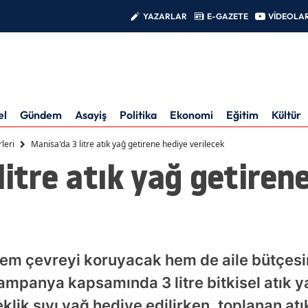
YAZARLAR
E-GAZETE
VİDEOLA
el
Gündem
Asayiş
Politika
Ekonomi
Eğitim
Kültür
leri
Manisa'da 3 litre atık yağ getirene hediye verilecek
litre atık yağ getiren
em çevreyi koruyacak hem de aile bütçesi
ampanya kapsamında 3 litre bitkisel atık y
klik sıvı yağ hediye edilirken, toplanan atı