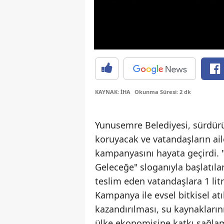
KAYNAK: İHA
Okunma Süresi: 2 dk
Yunusemre Belediyesi, sürdürü
koruyacak ve vatandaşların ai
kampanyasını hayata geçirdi.
Geleceğe" sloganıyla başlatıla
teslim eden vatandaşlara 1 lit
Kampanya ile evsel bitkisel a
kazandırılması, su kaynakların
ülke ekonomisine katkı sağlam