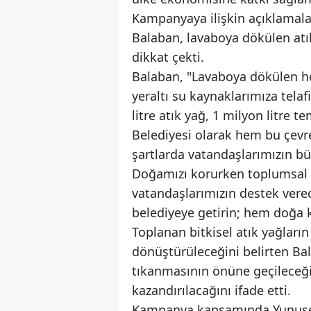
Kampanyaya ilişkin açıklamal
Balaban, lavaboya dökülen atı
dikkat çekti.
Balaban, "Lavaboya dökülen her
yeraltı su kaynaklarımıza telaf
litre atık yağ, 1 milyon litre
Belediyesi olarak hem bu çev
şartlarda vatandaşlarımızın b
Doğamızı korurken toplumsal 
vatandaşlarımızın destek verec
belediyeye getirin; hem doğa 
Toplanan bitkisel atık yağların
dönüştürüleceğini belirten Ba
tıkanmasının önüne geçileceğin
kazandırılacağını ifade etti.
Kampanya kapsamında Yunusemr