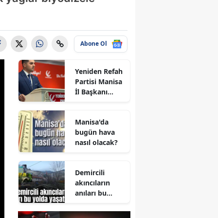
Abone Ol
Yeniden Refah
Partisi Manisa
İl Başkanı
Enes İzci oldu
Manisa'da
bugün hava
nasıl olacak?
Demircili
akıncıların
anıları bu
yolda
yaşatılıyor