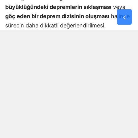
büyüklüğündeki depremlerin sıklaşması
veya
göç eden bir deprem dizisinin oluşması
halinde
sürecin daha dikkatli değerlendirilmesi
gerektiğini vurguladı.
"Göç Eden Deprem Dizisi" Ne Anlama Geliyor?
Jeoloji literatüründe "göç eden deprem dizisi", bir
ana deprem veya tektonik hareket sonrasında
açığa çıkan sismik enerjinin ve tetiklenen
kırılmaların belirli bir fay hattı boyunca zamanla
bir noktadan diğerine doğru ilerlemesi
durumudur.
Sarsıntıların tek bir noktada kalmayıp hat
boyunca farklı alanlara kayarak devam etmesi,