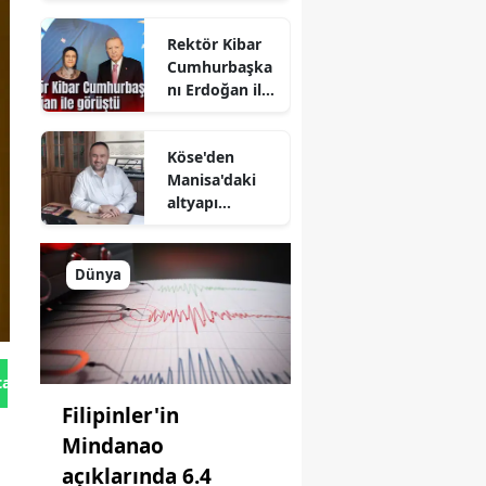
Vardar'a
Rektör Kibar
festival tepkisi
Cumhurbaşka
nı Erdoğan ile
görüştü
Köse'den
Manisa'daki
altyapı
çalışmalarına
destek
Dünya
tan Gönder
Filipinler'in
Mindanao
açıklarında 6.4