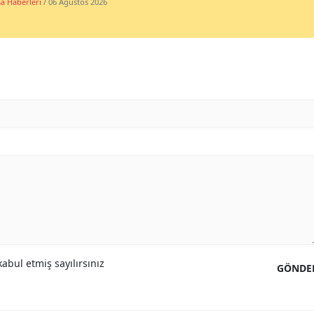
a Haberleri
/ 06 Ağustos 2026
abul etmiş sayılırsınız
GÖNDE