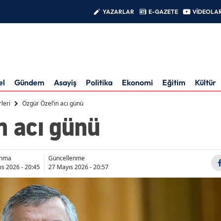
YAZARLAR
E-GAZETE
VİDEOLA
el
Gündem
Asayiş
Politika
Ekonomi
Eğitim
Kültür
leri
Özgür Özel’in acı günü
n acı günü
anma
Güncellenme
s 2026 - 20:45
27 Mayıs 2026 - 20:57