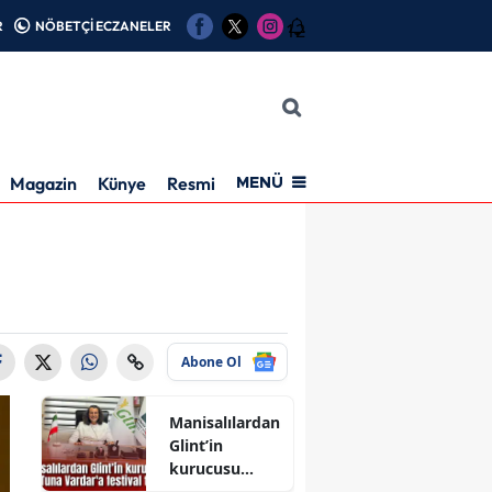
R
NÖBETÇİ ECZANELER
12
Magazin
Künye
Resmi İlan
MENÜ
Abone Ol
Manisalılardan
Glint’in
kurucusu
Şahin Tuna