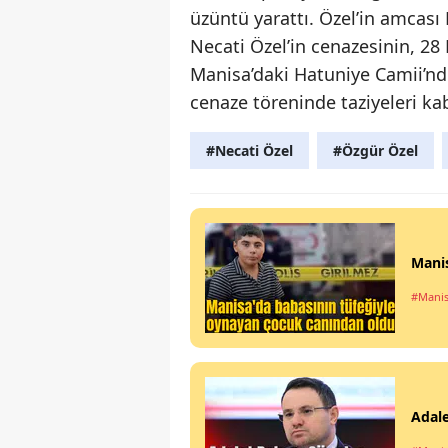
üzüntü yarattı. Özel’in amcası 
Necati Özel’in cenazesinin, 
Manisa’daki Hatuniye Camii’nden
cenaze töreninde taziyeleri kab
#Necati Özel
#Özgür Özel
Manis
#Manis
Adale