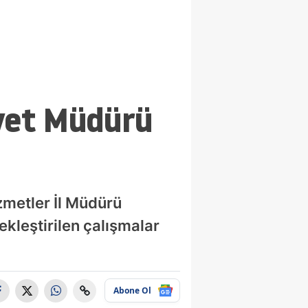
Özel’in YENİ
çekti
Parti'si
iyet Müdürü
zmetler İl Müdürü
ekleştirilen çalışmalar
Abone Ol