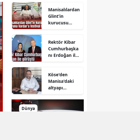
Manisalılardan
Glint’in
kurucusu
Şahin Tuna
Vardar'a
Rektör Kibar
festival tepkisi
Cumhurbaşka
nı Erdoğan ile
görüştü
Köse'den
Manisa'daki
altyapı
çalışmalarına
destek
Dünya