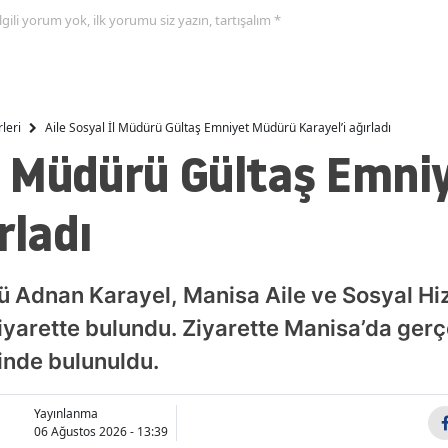
 ilgili yorum yok, ilk yorumu siz yazın, tartışalım *
leri
Aile Sosyal İl Müdürü Gültaş Emniyet Müdürü Karayel’i ağırladı
İl Müdürü Gültaş Emn
rladı
ü Adnan Karayel, Manisa Aile ve Sosyal Hi
iyarette bulundu. Ziyarette Manisa’da gerç
inde bulunuldu.
Yayınlanma
06 Ağustos 2026 - 13:39