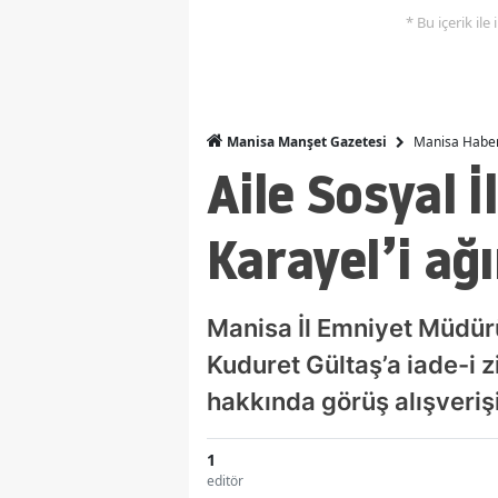
* Bu içerik ile
Manisa Haber
Manisa Manşet Gazetesi
Aile Sosyal 
Karayel’i ağı
Manisa İl Emniyet Müdür
Kuduret Gültaş’a iade-i z
hakkında görüş alışveriş
1
editör