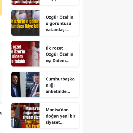
kampanyası
başlattı
Özgür Özel'in
o görüntüsü
vatandaşı
ikiye böldü
İlk rozet
Özgür Özel'in
eşi Didem
Özel' takıldı
Cumhurbaşka
nlığı
anketinde
çarpıcı
sonuçlar!
Manisa’dan
Erdoğan ile
R
doğan yeni bir
Özel
siyaset
arasındaki
rüzgarı: Özgür
fark dikkat