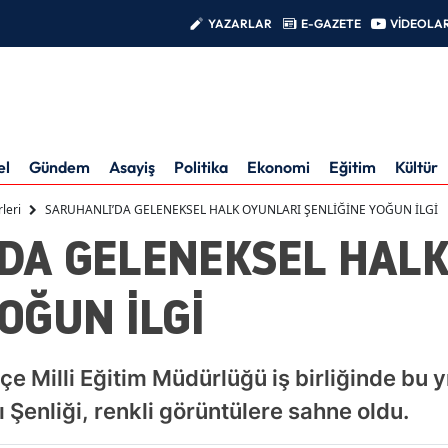
YAZARLAR
E-GAZETE
VİDEOLA
el
Gündem
Asayiş
Politika
Ekonomi
Eğitim
Kültür
leri
SARUHANLI’DA GELENEKSEL HALK OYUNLARI ŞENLİĞİNE YOĞUN İLGİ
DA GELENEKSEL HALK
OĞUN İLGİ
İlçe Milli Eğitim Müdürlüğü iş birliğinde bu
 Şenliği, renkli görüntülere sahne oldu.