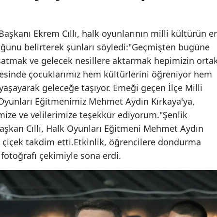
şkanı Ekrem Cıllı, halk oyunlarının milli kültürün e
uğunu belirterek şunları söyledi:"Geçmişten bugüne
aşatmak ve gelecek nesillere aktarmak hepimizin orta
esinde çocuklarımız hem kültürlerini öğreniyor hem
 yaşayarak geleceğe taşıyor. Emeği geçen İlçe Milli
yunları Eğitmenimiz Mehmet Aydın Kırkaya'ya,
ize ve velilerimize teşekkür ediyorum."Şenlik
kan Cıllı, Halk Oyunları Eğitmeni Mehmet Aydın
ı çiçek takdim etti.Etkinlik, öğrencilere dondurma
 fotoğrafı çekimiyle sona erdi.