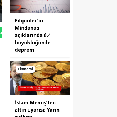
Filipinler'in
Mindanao
tan Gönder
açıklarında 6.4
büyüklüğünde
deprem
Ekonomi
İslam Memiş'ten
altın uyarısı: Yarın