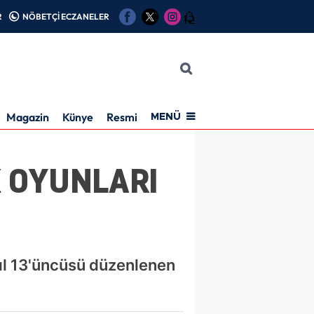
R
NÖBETÇİ ECZANELER
12
Magazin
Künye
Resmi İlan
MENÜ
 OYUNLARI
 yıl 13'üncüsü düzenlenen