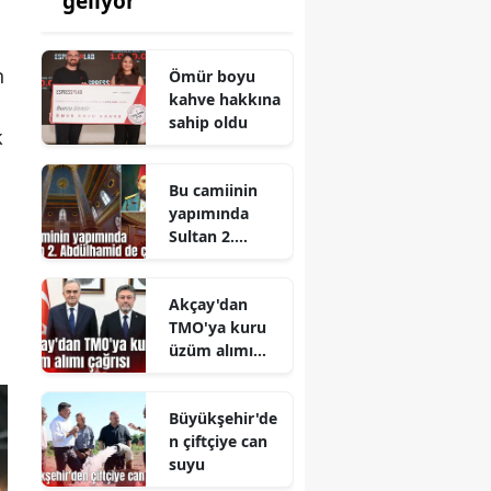
geliyor
n
Ömür boyu
kahve hakkına
sahip oldu
k
Bu camiinin
yapımında
Sultan 2.
Abdülhamid
de çalıştı
Akçay'dan
TMO'ya kuru
üzüm alımı
çağrısı
Büyükşehir'de
n çiftçiye can
suyu