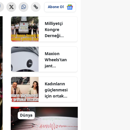
Abone Ol
Milliyetçi
Kongre
Derneği
Manisa İl
Temsilciliği
Maxion
şehitliği
Wheels’tan
ziyaret etti
jant
korumasında
yeni dönem
Kadınların
güçlenmesi
için ortak
protokol
imzalandı
Dünya