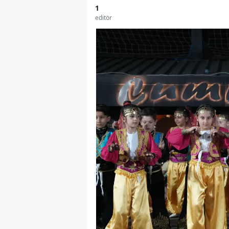
1
editör