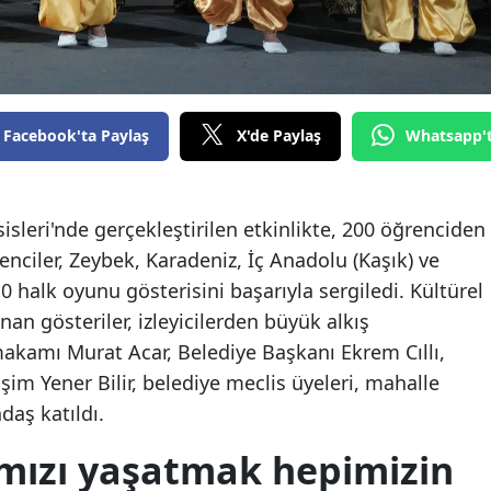
Facebook'ta Paylaş
X'de Paylaş
Whatsapp'
isleri'nde gerçekleştirilen etkinlikte, 200 öğrenciden
enciler, Zeybek, Karadeniz, İç Anadolu (Kaşık) ve
0 halk oyunu gösterisini başarıyla sergiledi. Kültürel
an gösteriler, izleyicilerden büyük alkış
akamı Murat Acar, Belediye Başkanı Ekrem Cıllı,
im Yener Bilir, belediye meclis üyeleri, mahalle
daş katıldı.
ımızı yaşatmak hepimizin