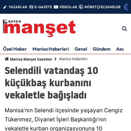
YAZARLAR
E-GAZETE
VİDEOLAR
NÖBETÇİ ECZANELER
Özel Haber
Manisa Haberleri
Genel
Gündem
Asayiş
Manisa Haberleri
Manisa Manşet Gazetesi
Selendili vatandaş 10
küçükbaş kurbanını
vekaletle bağışladı
Manisa’nın Selendi ilçesinde yaşayan Cengiz
Tükenmez, Diyanet İşleri Başkanlığı’nın
vekaletle kurban organizasyonuna 10