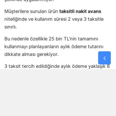
Müşterilere sunulan ürün
taksitli nakit avans
niteliğinde ve kullanım süresi 2 veya 3 taksitle
sınırlı.
Bu nedenle özellikle 25 bin TL’nin tamamını
kullanmayı planlayanların aylık ödeme tutarını
dikkate alması gerekiyor.
3 taksit tercih edildiğinde aylık ödeme yaklaşık 8
bin 333 TL seviyesinde olacak.
Her müşteri yalnızca bir kez
yararlanabilecek
Yüzde 0 faizli taksitli nakit avans kampanyası tek
seferlik kullanım için geçerli.