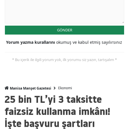
GÖNDER
Yorum yazma kurallarını
okumuş ve kabul etmiş sayılırsınız
* Bu içerik ile ilgili yorum yok, ilk yorumu siz yazın, tartışalım *
Ekonomi
Manisa Manşet Gazetesi
25 bin TL’yi 3 taksitte
faizsiz kullanma imkânı!
İşte başvuru şartları