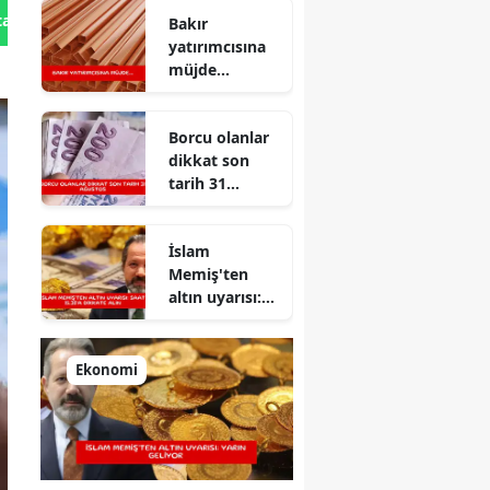
tan Gönder
Bakır
yatırımcısına
müjde...
Borcu olanlar
dikkat son
tarih 31
Ağustos
İslam
Memiş'ten
altın uyarısı:
Saat 15.30'a
dikkate alın
Ekonomi