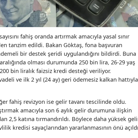
ayısını fahiş oranda artırmak amacıyla yasal sınır
iden tanzim edildi. Bakan Göktaş, fona başvuran
ademeli bir destek şeridi uygulandığını bildirdi. Buna
ş aralığında olması durumunda 250 bin lira, 26-29 yaş
0 bin liralık faizsiz kredi desteği veriliyor.
deli ve ilk 2 yıl (24 ay) geri ödemesiz kalkan hattıyla
er fahiş revizyon ise gelir tavanı tescilinde oldu.
aştırmak amacıyla son 6 aylık gelir durumuna ilişkin
dan 2,5 katına tırmandırıldı. Böylece daha yüksek geli
lilik kredisi sayaçlarından yararlanmasının önü açıldı