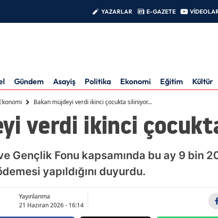
YAZARLAR
E-GAZETE
VİDEOLA
el
Gündem
Asayiş
Politika
Ekonomi
Eğitim
Kültür
Ekonomi
Bakan müjdeyi verdi ikinci çocukta siliniyor...
 verdi ikinci çocukta 
 ve Gençlik Fonu kapsamında bu ay 9 bin 2
 ödemesi yapıldığını duyurdu.
Yayınlanma
21 Haziran 2026 - 16:14