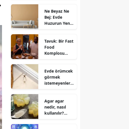
Ne Beyaz Ne
Bej: Evde
Huzurun Yeni
Rengi Belli
Oldu
Tavuk: Bir Fast
Food
Komplosu
Netflix
belgeseli —
Evde örümcek
Konusu, Mo
görmek
Gilligan'ın 28
istemeyenler
günlük deneyi
dikkat! İşte
ve çarpıcı
örümceklerin
sonuçlar
Agar agar
eve girişini
nedir, nasıl
azaltan 3
kullanılır?
yöntem
Agar agar
nerede satılır?