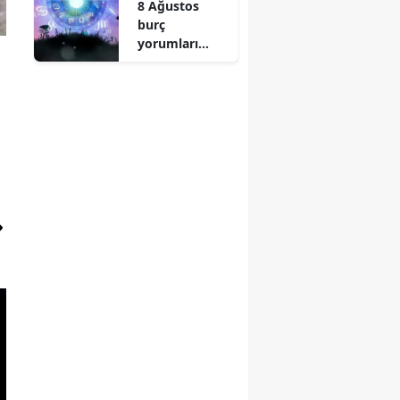
8 Ağustos
burç
yorumları
açıklandı! 12
burç için yeni
dönem
başlıyor