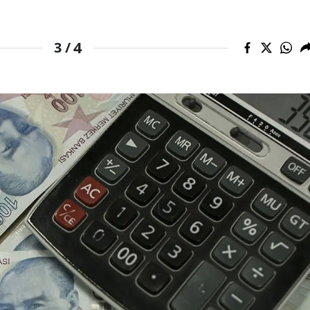
4
3 /