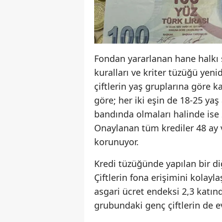
Fondan yararlanan hane halkı s
kuralları ve kriter tüzüğü yen
çiftlerin yaş gruplarına göre k
göre; her iki eşin de 18-25 ya
bandında olmaları halinde ise 20
Onaylanan tüm krediler 48 ay va
korunuyor.
Kredi tüzüğünde yapılan bir diğ
Çiftlerin fona erişimini kolayl
asgari ücret endeksi 2,3 katın
grubundaki genç çiftlerin de ev