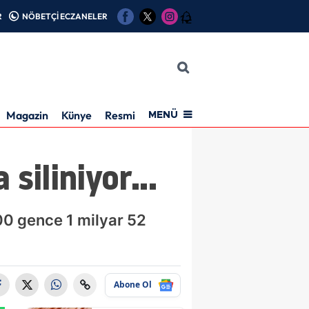
R
NÖBETÇİ ECZANELER
12
Magazin
Künye
Resmi İlan
MENÜ
siliniyor...
00 gence 1 milyar 52
Abone Ol