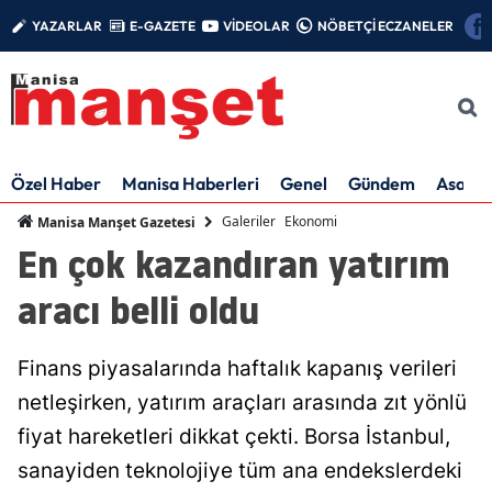
YAZARLAR
E-GAZETE
VİDEOLAR
NÖBETÇİ ECZANELER
Özel Haber
Manisa Haberleri
Genel
Gündem
Asayiş
Galeriler
Ekonomi
Manisa Manşet Gazetesi
En çok kazandıran yatırım
aracı belli oldu
Finans piyasalarında haftalık kapanış verileri
netleşirken, yatırım araçları arasında zıt yönlü
fiyat hareketleri dikkat çekti. Borsa İstanbul,
sanayiden teknolojiye tüm ana endekslerdeki