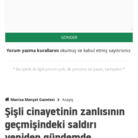
GÖNDER
Yorum yazma kurallarını
okumuş ve kabul etmiş sayılırsınız
* Bu içerik ile ilgili yorum yok, ilk yorumu siz yazın, tartışalım *
Asayiş
Manisa Manşet Gazetesi
Şişli cinayetinin zanlısının
geçmişindeki saldırı
yeniden gündemde