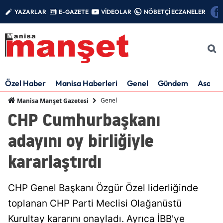
YAZARLAR
E-GAZETE
VİDEOLAR
NÖBETÇİ ECZANELER
Özel Haber
Manisa Haberleri
Genel
Gündem
Asayiş
Genel
Manisa Manşet Gazetesi
CHP Cumhurbaşkanı
adayını oy birliğiyle
kararlaştırdı
CHP Genel Başkanı Özgür Özel liderliğinde
toplanan CHP Parti Meclisi Olağanüstü
Kurultay kararını onayladı. Ayrıca İBB'ye