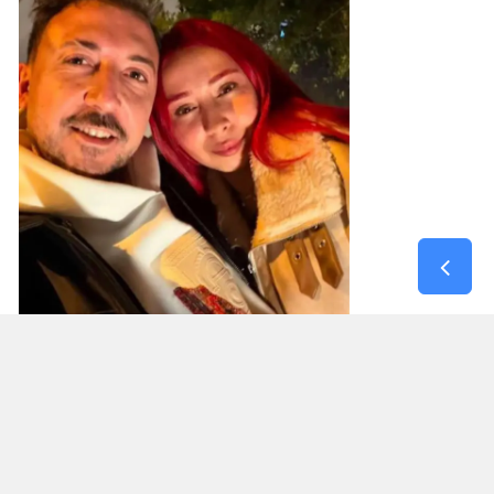
14 YIL HAPİS CEZASI ALDI
Nazir Ilgın, Ceylan G.'ye yönelik saldırının
ardından 14 yıl hapis cezasına çarptırıldı. Ilgın'ın