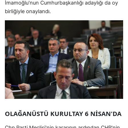
İmamoğlu'nun Cumhurbaşkanlığı adaylığı da oy
birliğiyle onaylandı.
OLAĞANÜSTÜ KURULTAY 6 NİSAN'DA
Chp Parti Meclisi'nin kararının ardından CHP'nin