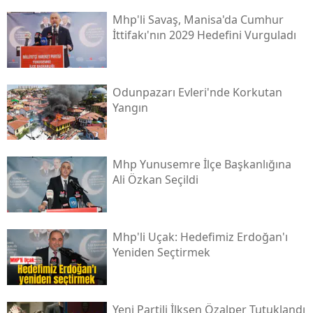
Mhp'li Savaş, Manisa'da Cumhur
İttifakı'nın 2029 Hedefini Vurguladı
Odunpazarı Evleri'nde Korkutan
Yangın
Mhp Yunusemre İlçe Başkanlığına
Ali Özkan Seçildi
Mhp'li Uçak: Hedefimiz Erdoğan'ı
Yeniden Seçtirmek
Yeni̇ Partili İlksen Özalper Tutuklandı