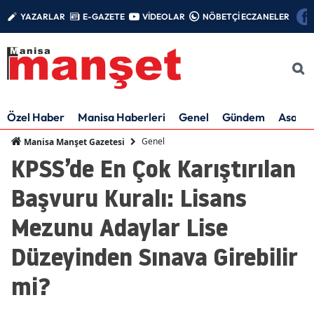
YAZARLAR
E-GAZETE
VİDEOLAR
NÖBETÇİ ECZANELER
Özel Haber
Manisa Haberleri
Genel
Gündem
Asayiş
Genel
Manisa Manşet Gazetesi
KPSS’de En Çok Karıştırılan
Başvuru Kuralı: Lisans
Mezunu Adaylar Lise
Düzeyinden Sınava Girebilir
mi?