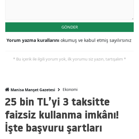
GÖNDER
Yorum yazma kurallarını
okumuş ve kabul etmiş sayılırsınız
* Bu içerik ile ilgili yorum yok, ilk yorumu siz yazın, tartışalım *
Ekonomi
Manisa Manşet Gazetesi
25 bin TL’yi 3 taksitte
faizsiz kullanma imkânı!
İşte başvuru şartları