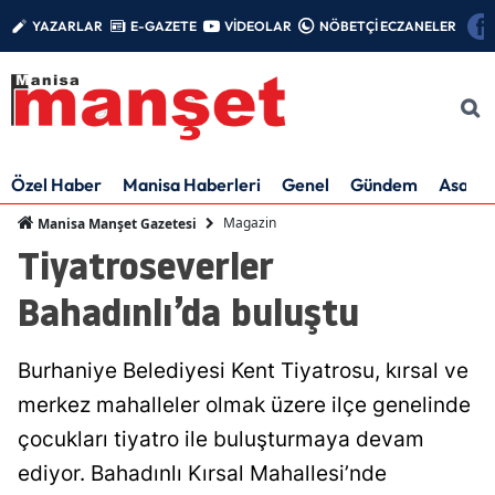
YAZARLAR
E-GAZETE
VİDEOLAR
NÖBETÇİ ECZANELER
Özel Haber
Manisa Haberleri
Genel
Gündem
Asayiş
Magazin
Manisa Manşet Gazetesi
Tiyatroseverler
Bahadınlı’da buluştu
Burhaniye Belediyesi Kent Tiyatrosu, kırsal ve
merkez mahalleler olmak üzere ilçe genelinde
çocukları tiyatro ile buluşturmaya devam
ediyor. Bahadınlı Kırsal Mahallesi’nde