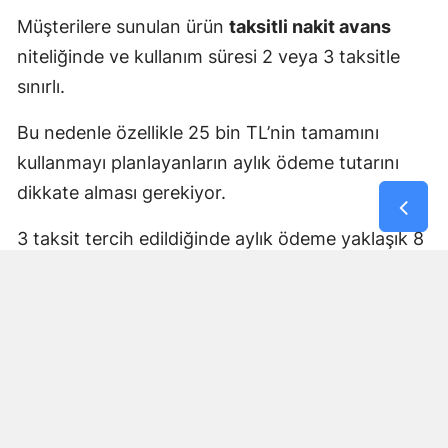
Müşterilere sunulan ürün
taksitli nakit avans
niteliğinde ve kullanım süresi 2 veya 3 taksitle
sınırlı.
Bu nedenle özellikle 25 bin TL’nin tamamını
kullanmayı planlayanların aylık ödeme tutarını
dikkate alması gerekiyor.
3 taksit tercih edildiğinde aylık ödeme yaklaşık 8
bin 333 TL seviyesinde olacak.
Her müşteri yalnızca bir kez
yararlanabilecek
Yüzde 0 faizli taksitli nakit avans kampanyası tek
seferlik kullanım için geçerli.