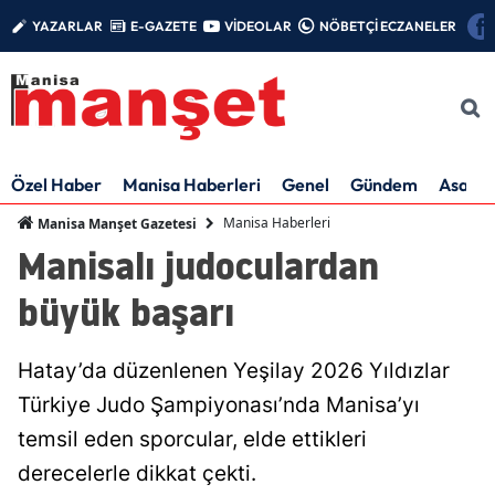
YAZARLAR
E-GAZETE
VİDEOLAR
NÖBETÇİ ECZANELER
Özel Haber
Manisa Haberleri
Genel
Gündem
Asayiş
Manisa Haberleri
Manisa Manşet Gazetesi
Manisalı judoculardan
büyük başarı
Hatay’da düzenlenen Yeşilay 2026 Yıldızlar
Türkiye Judo Şampiyonası’nda Manisa’yı
temsil eden sporcular, elde ettikleri
derecelerle dikkat çekti.