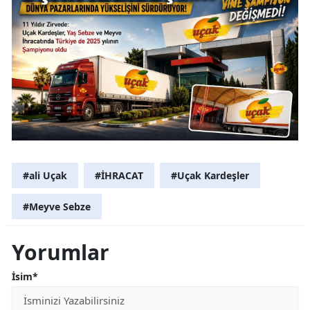
#ali Uçak
#İHRACAT
#Uçak Kardeşler
#Meyve Sebze
Yorumlar
İsim*