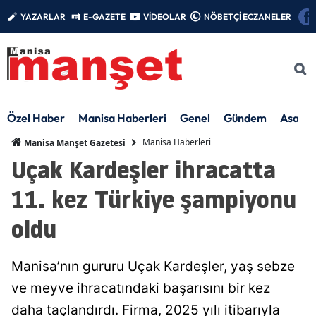
YAZARLAR
E-GAZETE
VİDEOLAR
NÖBETÇİ ECZANELER
Özel Haber
Manisa Haberleri
Genel
Gündem
Asayiş
Manisa Haberleri
Manisa Manşet Gazetesi
Uçak Kardeşler ihracatta
11. kez Türkiye şampiyonu
oldu
Manisa’nın gururu Uçak Kardeşler, yaş sebze
ve meyve ihracatındaki başarısını bir kez
daha taçlandırdı. Firma, 2025 yılı itibarıyla