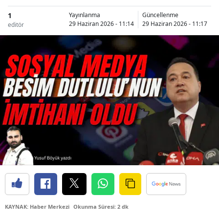
1
Yayınlanma
Güncellenme
29 Haziran 2026 - 11:14
29 Haziran 2026 - 11:17
editör
KAYNAK: Haber Merkezi
Okunma Süresi: 2 dk