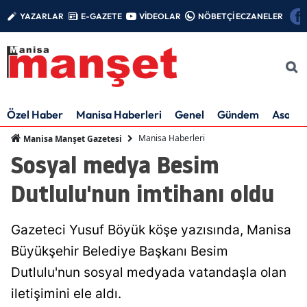
YAZARLAR
E-GAZETE
VİDEOLAR
NÖBETÇİ ECZANELER
Özel Haber
Manisa Haberleri
Genel
Gündem
Asayiş
Manisa Haberleri
Manisa Manşet Gazetesi
Sosyal medya Besim
Dutlulu'nun imtihanı oldu
Gazeteci Yusuf Böyük köşe yazısında, Manisa
Büyükşehir Belediye Başkanı Besim
Dutlulu'nun sosyal medyada vatandaşla olan
iletişimini ele aldı.