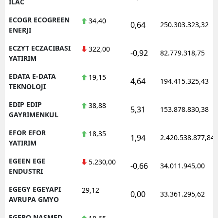
ILAC
ECOGR ECOGREEN
34,40
0,64
250.303.323,32
ENERJI
ECZYT ECZACIBASI
322,00
-0,92
82.779.318,75
YATIRIM
EDATA E-DATA
19,15
4,64
194.415.325,43
TEKNOLOJI
EDIP EDIP
38,88
5,31
153.878.830,38
GAYRIMENKUL
EFOR EFOR
18,35
1,94
2.420.538.877,84
YATIRIM
EGEEN EGE
5.230,00
-0,66
34.011.945,00
ENDUSTRI
EGEGY EGEYAPI
29,12
0,00
33.361.295,62
AVRUPA GMYO
EGEPO NASMED