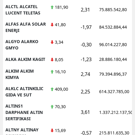
ALCTL ALCATEL
181,90
2,31
75.885.542,80
LUCENT TELETAS
ALFAS ALFA SOLAR
41,80
-1,97
84.532.884,44
ENERJI
ALGYO ALARKO
3,34
-0,30
96.014.227,80
GMYO
-1,23
ALKA ALKIM KAGIT
28.886.180,44
8,05
ALKIM ALKIM
16,10
2,74
79.394.896,37
KIMYA
ALKLC ALTINKILIC
409,00
2,25
614.327.785,00
GIDA VE SUT
ALTINS1
70,30
3,61
DARPHANE ALTIN
1.337.212.137,50
SERTIFIKASI
ALTNY ALTINAY
15,69
-0,57
215.811.635,30