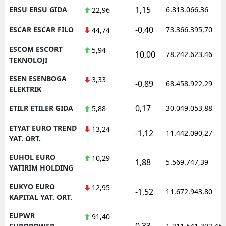
1,15
ERSU ERSU GIDA
6.813.066,36
22,96
-0,40
ESCAR ESCAR FILO
73.366.395,70
44,74
ESCOM ESCORT
5,94
10,00
78.242.623,46
TEKNOLOJI
ESEN ESENBOGA
3,33
-0,89
68.458.922,29
ELEKTRIK
0,17
ETILR ETILER GIDA
30.049.053,88
5,88
ETYAT EURO TREND
13,24
-1,12
11.442.090,27
YAT. ORT.
EUHOL EURO
10,29
1,88
5.569.747,39
YATIRIM HOLDING
EUKYO EURO
12,95
-1,52
11.672.943,80
KAPITAL YAT. ORT.
EUPWR
91,40
0,33