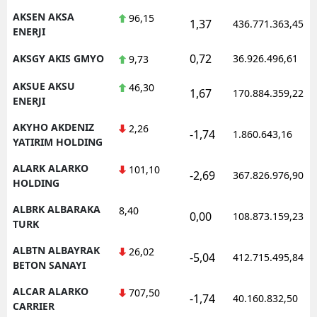
AKSEN AKSA
96,15
1,37
436.771.363,45
ENERJI
0,72
AKSGY AKIS GMYO
36.926.496,61
9,73
AKSUE AKSU
46,30
1,67
170.884.359,22
ENERJI
AKYHO AKDENIZ
2,26
-1,74
1.860.643,16
YATIRIM HOLDING
ALARK ALARKO
101,10
-2,69
367.826.976,90
HOLDING
ALBRK ALBARAKA
8,40
0,00
108.873.159,23
TURK
ALBTN ALBAYRAK
26,02
-5,04
412.715.495,84
BETON SANAYI
ALCAR ALARKO
707,50
-1,74
40.160.832,50
CARRIER