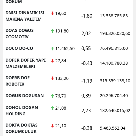
DOKUM
DNISI DINAMIK ISI
19,60
-1,80
13.538.785,83
MAKINA YALITIM
DOAS DOGUS
191,80
2,02
193.326.020,60
OTOMOTIV
0,55
DOCO DO-CO
76.496.815,00
11.462,50
DOFER DOFER YAPI
27,84
-0,43
14.100.780,38
MALZEMELERI
DOFRB DOF
133,20
-1,19
315.359.138,10
ROBOTIK
0,39
DOGUB DOGUSAN
20.296.704,40
76,70
DOHOL DOGAN
21,08
2,23
182.640.015,02
HOLDING
DOKTA DOKTAS
21,10
-0,38
5.463.562,04
DOKUMCULUK