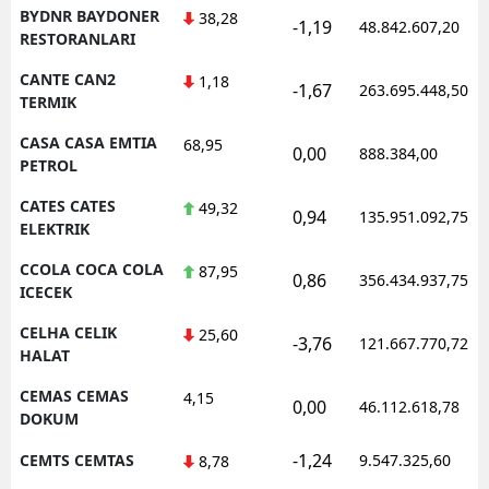
BYDNR BAYDONER
38,28
-1,19
48.842.607,20
RESTORANLARI
CANTE CAN2
1,18
-1,67
263.695.448,50
TERMIK
CASA CASA EMTIA
68,95
0,00
888.384,00
PETROL
CATES CATES
49,32
0,94
135.951.092,75
ELEKTRIK
CCOLA COCA COLA
87,95
0,86
356.434.937,75
ICECEK
CELHA CELIK
25,60
-3,76
121.667.770,72
HALAT
CEMAS CEMAS
4,15
0,00
46.112.618,78
DOKUM
-1,24
CEMTS CEMTAS
9.547.325,60
8,78