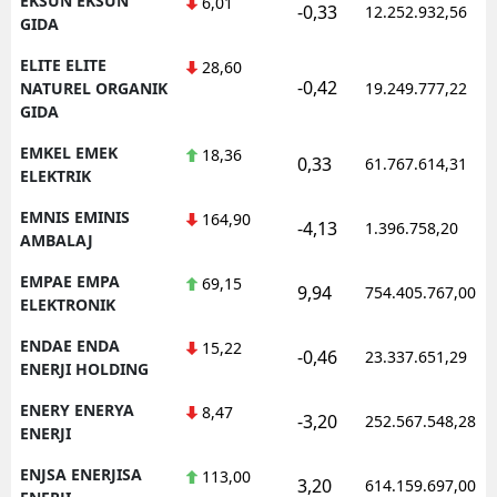
EKSUN EKSUN
6,01
-0,33
12.252.932,56
GIDA
ELITE ELITE
28,60
-0,42
NATUREL ORGANIK
19.249.777,22
GIDA
EMKEL EMEK
18,36
0,33
61.767.614,31
ELEKTRIK
EMNIS EMINIS
164,90
-4,13
1.396.758,20
AMBALAJ
EMPAE EMPA
69,15
9,94
754.405.767,00
ELEKTRONIK
ENDAE ENDA
15,22
-0,46
23.337.651,29
ENERJI HOLDING
ENERY ENERYA
8,47
-3,20
252.567.548,28
ENERJI
ENJSA ENERJISA
113,00
3,20
614.159.697,00