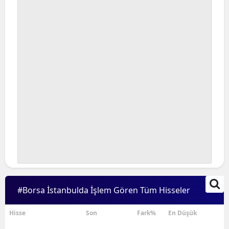
#Borsa İstanbulda İşlem Gören Tüm Hisseler
Hisse
Son
Fark%
En Düşük