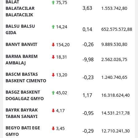
BALAT
75,75
3,63
BALATACILAR
1.553.742,80
BALATACILIK
BALSU BALSU
14,24
0,14
652.575.572,88
GIDA
-0,26
BANVT BANVIT
9.889.530,80
154,20
BARMA BAREM
18,31
-9,98
2.562.026,75
AMBALAJ
BASCM BASTAS
13,20
-0,23
1.240.740,65
BASKENT CIMENTO
BASGZ BASKENT
45,02
1,17
16.318.624,40
DOGALGAZ GMYO
BAYRK BAYRAK
4,17
-0,95
14.531.217,78
TABAN SANAYI
BEGYO BATI EGE
3,45
-0,29
12.710.241,30
GMYO