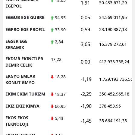
18,65
1,91
50.433.671,29
EGEPOL
0,05
EGGUB EGE GUBRE
34.569.011,95
94,95
0,59
EGPRO EGE PROFIL
23.190.387,18
33,90
EGSER EGE
2,84
3,65
16.379.272,61
SERAMIK
EKDMR EKINCILER
47,22
0,00
412.933.758,24
DEMIR CELIK
EKGYO EMLAK
18,28
-1,19
1.729.193.736,56
KONUT GMYO
-2,29
EKIM EKIM TURIZM
350.452.965,18
18,37
-1,90
EKIZ EKIZ KIMYA
378.453,95
66,95
EKOS EKOS
5,43
-1,45
35.664.191,35
TEKNOLOJI