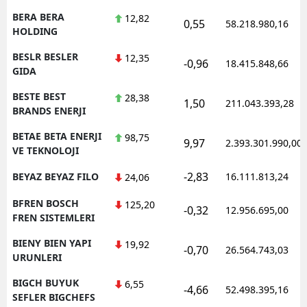
BERA BERA
12,82
0,55
58.218.980,16
HOLDING
BESLR BESLER
12,35
-0,96
18.415.848,66
GIDA
BESTE BEST
28,38
1,50
211.043.393,28
BRANDS ENERJI
BETAE BETA ENERJI
98,75
9,97
2.393.301.990,00
VE TEKNOLOJI
-2,83
BEYAZ BEYAZ FILO
16.111.813,24
24,06
BFREN BOSCH
125,20
-0,32
12.956.695,00
FREN SISTEMLERI
BIENY BIEN YAPI
19,92
-0,70
26.564.743,03
URUNLERI
BIGCH BUYUK
6,55
-4,66
52.498.395,16
SEFLER BIGCHEFS