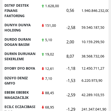
DSTKF DESTEK
1.628,00
0,56
FINANS
1.940.846.232,00
FAKTORING
DUNYH DUNYA
151,00
-2,58
59.540.187,50
HOLDING
DURDO DURAN
5,10
2,00
10.159.299,50
DOGAN BASIM
DURKN DURUKAN
19,02
8,07
38.568.732,06
SEKERLEME
-1,18
DYOBY DYO BOYA
12.450.711,27
12,61
DZGYO DENIZ
7,10
-1,53
6.220.973,90
GMYO
EBEBK EBEBEK
88,45
-2,59
42.289.103,55
MAGAZACILIK
ECILC ECZACIBASI
68,95
-1,29
241.347.041,90