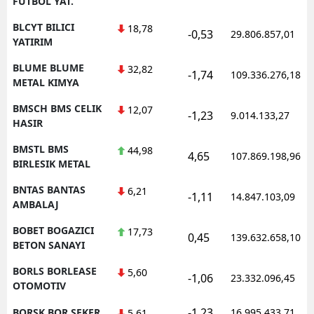
FUTBOL YAT.
BLCYT BILICI
18,78
-0,53
29.806.857,01
YATIRIM
BLUME BLUME
32,82
-1,74
109.336.276,18
METAL KIMYA
BMSCH BMS CELIK
12,07
-1,23
9.014.133,27
HASIR
BMSTL BMS
44,98
4,65
107.869.198,96
BIRLESIK METAL
BNTAS BANTAS
6,21
-1,11
14.847.103,09
AMBALAJ
BOBET BOGAZICI
17,73
0,45
139.632.658,10
BETON SANAYI
BORLS BORLEASE
5,60
-1,06
23.332.096,45
OTOMOTIV
-1,23
BORSK BOR SEKER
16.995.433,71
5,61