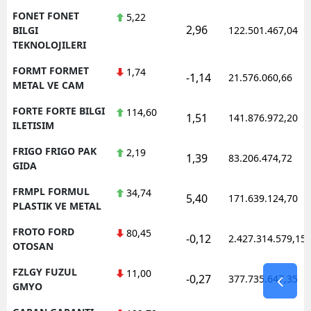
FONET FONET
5,22
2,96
BILGI
122.501.467,04
TEKNOLOJILERI
FORMT FORMET
1,74
-1,14
21.576.060,66
METAL VE CAM
FORTE FORTE BILGI
114,60
1,51
141.876.972,20
ILETISIM
FRIGO FRIGO PAK
2,19
1,39
83.206.474,72
GIDA
FRMPL FORMUL
34,74
5,40
171.639.124,70
PLASTIK VE METAL
FROTO FORD
80,45
-0,12
2.427.314.579,15
OTOSAN
FZLGY FUZUL
11,00
-0,27
377.735.647,35
GMYO