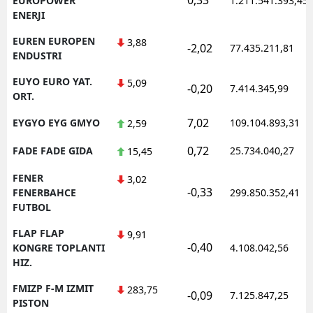
EUROPOWER
1.211.541.393,45
ENERJI
EUREN EUROPEN
3,88
-2,02
77.435.211,81
ENDUSTRI
EUYO EURO YAT.
5,09
-0,20
7.414.345,99
ORT.
7,02
EYGYO EYG GMYO
109.104.893,31
2,59
0,72
FADE FADE GIDA
25.734.040,27
15,45
FENER
3,02
-0,33
FENERBAHCE
299.850.352,41
FUTBOL
FLAP FLAP
9,91
-0,40
KONGRE TOPLANTI
4.108.042,56
HIZ.
FMIZP F-M IZMIT
283,75
-0,09
7.125.847,25
PISTON