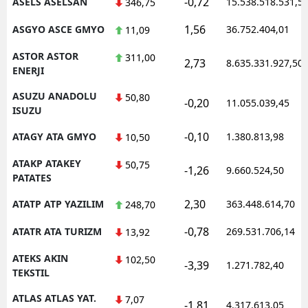
-0,72
ASELS ASELSAN
15.538.518.531,5
346,75
1,56
ASGYO ASCE GMYO
36.752.404,01
11,09
ASTOR ASTOR
311,00
2,73
8.635.331.927,50
ENERJI
ASUZU ANADOLU
50,80
-0,20
11.055.039,45
ISUZU
-0,10
ATAGY ATA GMYO
1.380.813,98
10,50
ATAKP ATAKEY
50,75
-1,26
9.660.524,50
PATATES
2,30
ATATP ATP YAZILIM
363.448.614,70
248,70
-0,78
ATATR ATA TURIZM
269.531.706,14
13,92
ATEKS AKIN
102,50
-3,39
1.271.782,40
TEKSTIL
ATLAS ATLAS YAT.
7,07
-1,81
4.317.613,05