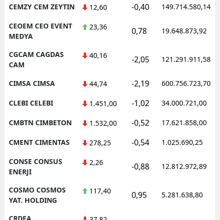
-0,40
CEMZY CEM ZEYTIN
149.714.580,14
12,60
CEOEM CEO EVENT
23,36
0,78
19.648.873,92
MEDYA
CGCAM CAGDAS
40,16
-2,05
121.291.911,58
CAM
-2,19
CIMSA CIMSA
600.756.723,70
44,74
-1,02
CLEBI CELEBI
34.000.721,00
1.451,00
-0,52
CMBTN CIMBETON
17.621.858,00
1.532,00
-0,54
CMENT CIMENTAS
1.025.690,25
278,25
CONSE CONSUS
2,26
-0,88
12.812.972,89
ENERJI
COSMO COSMOS
117,40
0,95
5.281.638,80
YAT. HOLDING
CRDFA
37,82