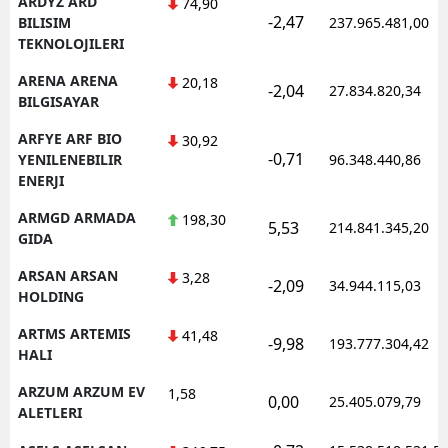
ARDYZ ARD
74,90
-2,47
BILISIM
237.965.481,00
TEKNOLOJILERI
ARENA ARENA
20,18
-2,04
27.834.820,34
BILGISAYAR
ARFYE ARF BIO
30,92
-0,71
YENILENEBILIR
96.348.440,86
ENERJI
ARMGD ARMADA
198,30
5,53
214.841.345,20
GIDA
ARSAN ARSAN
3,28
-2,09
34.944.115,03
HOLDING
ARTMS ARTEMIS
41,48
-9,98
193.777.304,42
HALI
ARZUM ARZUM EV
1,58
0,00
25.405.079,79
ALETLERI