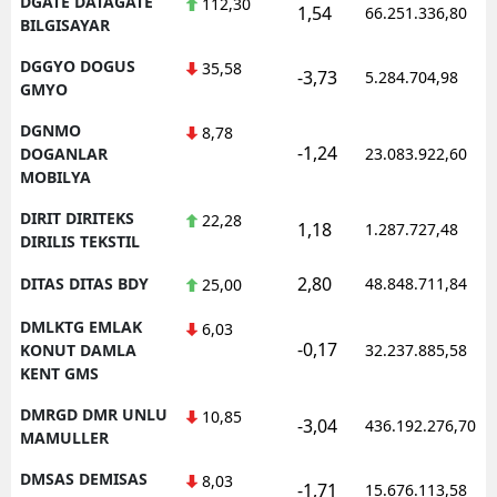
DGATE DATAGATE
112,30
1,54
66.251.336,80
BILGISAYAR
DGGYO DOGUS
35,58
-3,73
5.284.704,98
GMYO
DGNMO
8,78
-1,24
DOGANLAR
23.083.922,60
MOBILYA
DIRIT DIRITEKS
22,28
1,18
1.287.727,48
DIRILIS TEKSTIL
2,80
DITAS DITAS BDY
48.848.711,84
25,00
DMLKTG EMLAK
6,03
-0,17
KONUT DAMLA
32.237.885,58
KENT GMS
DMRGD DMR UNLU
10,85
-3,04
436.192.276,70
MAMULLER
DMSAS DEMISAS
8,03
-1,71
15.676.113,58