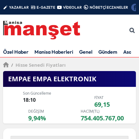
YAZARLAR
E-GAZETE
VİDEOLAR
NÖBETÇİ ECZANELER
Özel Haber
Manisa Haberleri
Genel
Gündem
Asayiş
/
Hisse Senedi Fiyatları
EMPAE EMPA ELEKTRONIK
Son Güncelleme
FİYAT
18:10
69,15
DEĞİŞİM
HACİM(TL)
9,94%
754.405.767,00