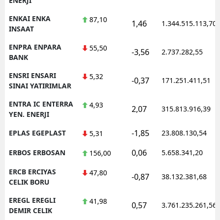
ENERJI
ENKAI ENKA
87,10
1,46
1.344.515.113,70
INSAAT
ENPRA ENPARA
55,50
-3,56
2.737.282,55
BANK
ENSRI ENSARI
5,32
-0,37
171.251.411,51
SINAI YATIRIMLAR
ENTRA IC ENTERRA
4,93
2,07
315.813.916,39
YEN. ENERJI
-1,85
EPLAS EGEPLAST
23.808.130,54
5,31
0,06
ERBOS ERBOSAN
5.658.341,20
156,00
ERCB ERCIYAS
47,80
-0,87
38.132.381,68
CELIK BORU
EREGL EREGLI
41,98
0,57
3.761.235.261,56
DEMIR CELIK