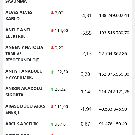
SAVUNMA
ALVES ALVES
2,00
-4,31
138.249.602,44
KABLO
ANELE ANEL
114,00
-5,55
193.546.780,70
ELEKTRIK
ANGEN ANATOLIA
9,20
-2,13
TANI VE
22.704.862,86
BIYOTEKNOLOJI
ANHYT ANADOLU
122,50
3,20
152.975.556,30
HAYAT EMEK.
ANSGR ANADOLU
28,32
1,14
214.742.121,26
SIGORTA
ARASE DOGU ARAS
111,00
-1,94
40.533.346,90
ENERJI
0,67
ARCLK ARCELIK
91.478.150,40
98,10