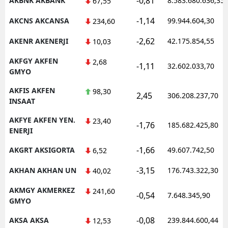
-0,81
AKBNK AKBANK
8.583.680.636,35
67,55
-1,14
AKCNS AKCANSA
99.944.604,30
234,60
-2,62
AKENR AKENERJI
42.175.854,55
10,03
AKFGY AKFEN
2,68
-1,11
32.602.033,70
GMYO
AKFIS AKFEN
98,30
2,45
306.208.237,70
INSAAT
AKFYE AKFEN YEN.
23,40
-1,76
185.682.425,80
ENERJI
-1,66
AKGRT AKSIGORTA
49.607.742,50
6,52
-3,15
AKHAN AKHAN UN
176.743.322,30
40,02
AKMGY AKMERKEZ
241,60
-0,54
7.648.345,90
GMYO
-0,08
AKSA AKSA
239.844.600,44
12,53