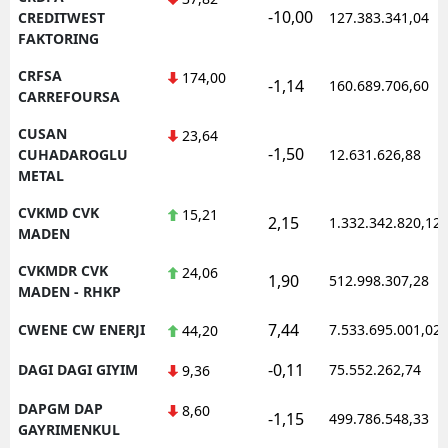
-10,00
CREDITWEST
127.383.341,04
FAKTORING
CRFSA
174,00
-1,14
160.689.706,60
CARREFOURSA
CUSAN
23,64
-1,50
CUHADAROGLU
12.631.626,88
METAL
CVKMD CVK
15,21
2,15
1.332.342.820,12
MADEN
CVKMDR CVK
24,06
1,90
512.998.307,28
MADEN - RHKP
7,44
CWENE CW ENERJI
7.533.695.001,02
44,20
-0,11
DAGI DAGI GIYIM
75.552.262,74
9,36
DAPGM DAP
8,60
-1,15
499.786.548,33
GAYRIMENKUL