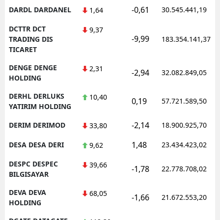
-0,61
DARDL DARDANEL
30.545.441,19
1,64
DCTTR DCT
9,37
-9,99
TRADING DIS
183.354.141,37
TICARET
DENGE DENGE
2,31
-2,94
32.082.849,05
HOLDING
DERHL DERLUKS
10,40
0,19
57.721.589,50
YATIRIM HOLDING
-2,14
DERIM DERIMOD
18.900.925,70
33,80
1,48
DESA DESA DERI
23.434.423,02
9,62
DESPC DESPEC
39,66
-1,78
22.778.708,02
BILGISAYAR
DEVA DEVA
68,05
-1,66
21.672.553,20
HOLDING