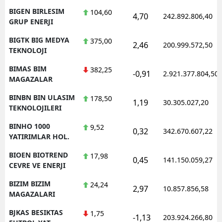
BIGEN BIRLESIM
104,60
4,70
242.892.806,40
GRUP ENERJI
BIGTK BIG MEDYA
375,00
2,46
200.999.572,50
TEKNOLOJI
BIMAS BIM
382,25
-0,91
2.921.377.804,50
MAGAZALAR
BINBN BIN ULASIM
178,50
1,19
30.305.027,20
TEKNOLOJILERI
BINHO 1000
9,52
0,32
342.670.607,22
YATIRIMLAR HOL.
BIOEN BIOTREND
17,98
0,45
141.150.059,27
CEVRE VE ENERJI
BIZIM BIZIM
24,24
2,97
10.857.856,58
MAGAZALARI
BJKAS BESIKTAS
1,75
-1,13
203.924.266,80