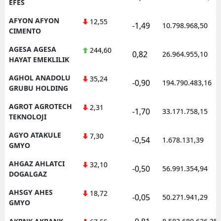
EFES
AFYON AFYON
12,55
-1,49
10.798.968,50
CIMENTO
AGESA AGESA
244,60
0,82
26.964.955,10
HAYAT EMEKLILIK
AGHOL ANADOLU
35,24
-0,90
194.790.483,16
GRUBU HOLDING
AGROT AGROTECH
2,31
-1,70
33.171.758,15
TEKNOLOJI
AGYO ATAKULE
7,30
-0,54
1.678.131,39
GMYO
AHGAZ AHLATCI
32,10
-0,50
56.991.354,94
DOGALGAZ
AHSGY AHES
18,72
-0,05
50.271.941,29
GMYO