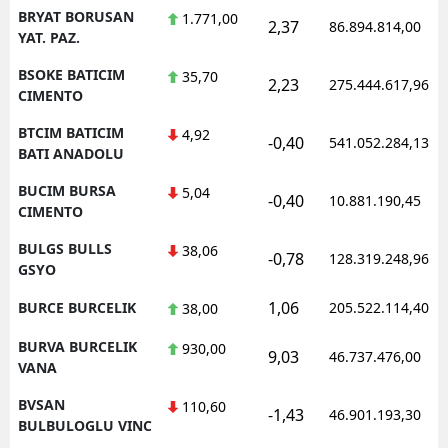
BRYAT BORUSAN
1.771,00
2,37
86.894.814,00
YAT. PAZ.
BSOKE BATICIM
35,70
2,23
275.444.617,96
CIMENTO
BTCIM BATICIM
4,92
-0,40
541.052.284,13
BATI ANADOLU
BUCIM BURSA
5,04
-0,40
10.881.190,45
CIMENTO
BULGS BULLS
38,06
-0,78
128.319.248,96
GSYO
1,06
BURCE BURCELIK
205.522.114,40
38,00
BURVA BURCELIK
930,00
9,03
46.737.476,00
VANA
BVSAN
110,60
-1,43
46.901.193,30
BULBULOGLU VINC