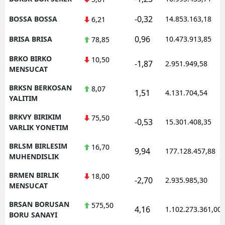
-0,32
BOSSA BOSSA
14.853.163,18
6,21
0,96
BRISA BRISA
10.473.913,85
78,85
BRKO BIRKO
10,50
-1,87
2.951.949,58
MENSUCAT
BRKSN BERKOSAN
8,07
1,51
4.131.704,54
YALITIM
BRKVY BIRIKIM
75,50
-0,53
15.301.408,35
VARLIK YONETIM
BRLSM BIRLESIM
16,70
9,94
177.128.457,88
MUHENDISLIK
BRMEN BIRLIK
18,00
-2,70
2.935.985,30
MENSUCAT
BRSAN BORUSAN
575,50
4,16
1.102.273.361,00
BORU SANAYI