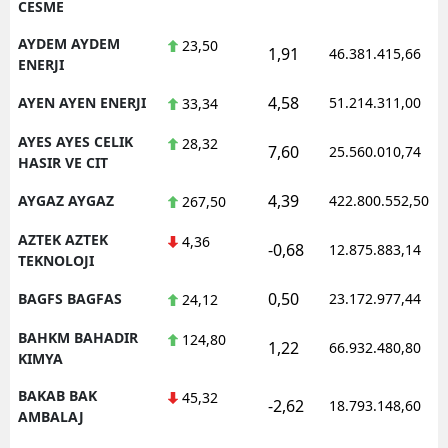
CESME
AYDEM AYDEM
23,50
1,91
46.381.415,66
ENERJI
4,58
AYEN AYEN ENERJI
51.214.311,00
33,34
AYES AYES CELIK
28,32
7,60
25.560.010,74
HASIR VE CIT
4,39
AYGAZ AYGAZ
422.800.552,50
267,50
AZTEK AZTEK
4,36
-0,68
12.875.883,14
TEKNOLOJI
0,50
BAGFS BAGFAS
23.172.977,44
24,12
BAHKM BAHADIR
124,80
1,22
66.932.480,80
KIMYA
BAKAB BAK
45,32
-2,62
18.793.148,60
AMBALAJ