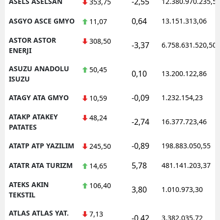
-2,55
ASELS ASELSAN
12.380.970.235,5
353,75
0,64
ASGYO ASCE GMYO
13.151.313,06
11,07
ASTOR ASTOR
308,50
-3,37
6.758.631.520,50
ENERJI
ASUZU ANADOLU
50,45
0,10
13.200.122,86
ISUZU
-0,09
ATAGY ATA GMYO
1.232.154,23
10,59
ATAKP ATAKEY
48,24
-2,74
16.377.723,46
PATATES
-0,89
ATATP ATP YAZILIM
198.883.050,55
245,50
5,78
ATATR ATA TURIZM
481.141.203,37
14,65
ATEKS AKIN
106,40
3,80
1.010.973,30
TEKSTIL
ATLAS ATLAS YAT.
7,13
-0,42
3.382.035,72