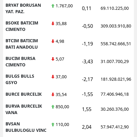
BRYAT BORUSAN
1.767,00
0,11
69.110.225,00
YAT. PAZ.
BSOKE BATICIM
35,88
-0,50
309.003.910,80
CIMENTO
BTCIM BATICIM
4,98
-1,19
558.742.666,51
BATI ANADOLU
BUCIM BURSA
5,07
-3,43
31.007.700,29
CIMENTO
BULGS BULLS
37,00
-2,17
181.928.021,96
GSYO
-1,55
BURCE BURCELIK
77.406.946,18
35,54
BURVA BURCELIK
850,00
1,55
30.260.376,00
VANA
BVSAN
110,00
2,04
57.947.412,90
BULBULOGLU VINC