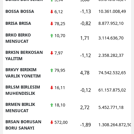
-1,13
BOSSA BOSSA
10.361.008,49
6,12
-0,82
BRISA BRISA
8.877.952,10
78,25
BRKO BIRKO
10,70
1,71
3.114.636,70
MENSUCAT
BRKSN BERKOSAN
7,97
-1,12
2.358.282,37
YALITIM
BRKVY BIRIKIM
79,95
4,78
74.542.532,65
VARLIK YONETIM
BRLSM BIRLESIM
16,11
-0,12
61.157.875,02
MUHENDISLIK
BRMEN BIRLIK
18,10
2,72
5.452.771,18
MENSUCAT
BRSAN BORUSAN
572,00
-1,89
1.308.264.872,50
BORU SANAYI