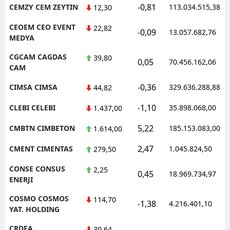
-0,81
CEMZY CEM ZEYTIN
113.034.515,38
12,30
CEOEM CEO EVENT
22,82
-0,09
13.057.682,76
MEDYA
CGCAM CAGDAS
39,80
0,05
70.456.162,06
CAM
-0,36
CIMSA CIMSA
329.636.288,88
44,82
-1,10
CLEBI CELEBI
35.898.068,00
1.437,00
5,22
CMBTN CIMBETON
185.153.083,00
1.614,00
2,47
CMENT CIMENTAS
1.045.824,50
279,50
CONSE CONSUS
2,25
0,45
18.969.734,97
ENERJI
COSMO COSMOS
114,70
-1,38
4.216.401,10
YAT. HOLDING
CRDFA
30,64