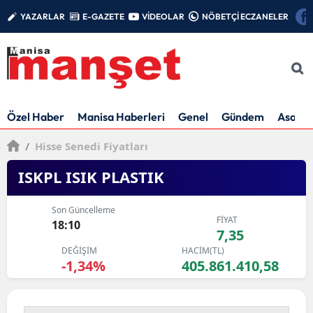
YAZARLAR
E-GAZETE
VİDEOLAR
NÖBETÇİ ECZANELER
Özel Haber
Manisa Haberleri
Genel
Gündem
Asayiş
/
Hisse Senedi Fiyatları
ISKPL ISIK PLASTIK
Son Güncelleme
FİYAT
18:10
7,35
DEĞİŞİM
HACİM(TL)
-1,34%
405.861.410,58