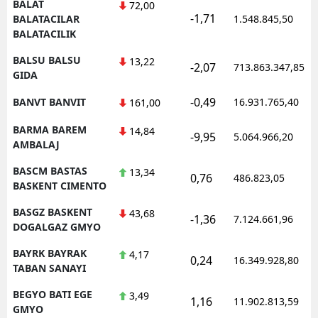
BALAT
72,00
-1,71
BALATACILAR
1.548.845,50
BALATACILIK
BALSU BALSU
13,22
-2,07
713.863.347,85
GIDA
-0,49
BANVT BANVIT
16.931.765,40
161,00
BARMA BAREM
14,84
-9,95
5.064.966,20
AMBALAJ
BASCM BASTAS
13,34
0,76
486.823,05
BASKENT CIMENTO
BASGZ BASKENT
43,68
-1,36
7.124.661,96
DOGALGAZ GMYO
BAYRK BAYRAK
4,17
0,24
16.349.928,80
TABAN SANAYI
BEGYO BATI EGE
3,49
1,16
11.902.813,59
GMYO