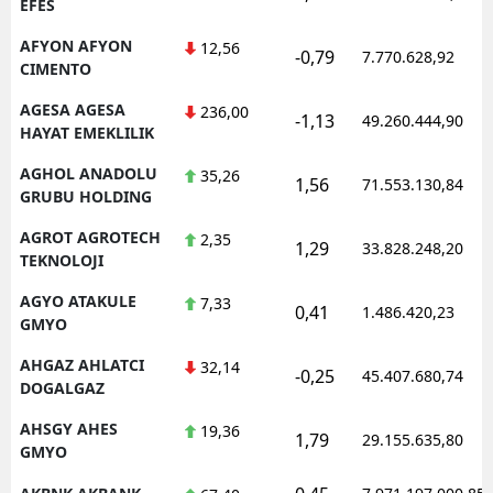
EFES
AFYON AFYON
12,56
-0,79
7.770.628,92
CIMENTO
AGESA AGESA
236,00
-1,13
49.260.444,90
HAYAT EMEKLILIK
AGHOL ANADOLU
35,26
1,56
71.553.130,84
GRUBU HOLDING
AGROT AGROTECH
2,35
1,29
33.828.248,20
TEKNOLOJI
AGYO ATAKULE
7,33
0,41
1.486.420,23
GMYO
AHGAZ AHLATCI
32,14
-0,25
45.407.680,74
DOGALGAZ
AHSGY AHES
19,36
1,79
29.155.635,80
GMYO