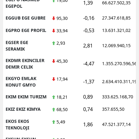
19,00
1,39
66.627.502,35
EGEPOL
-0,16
EGGUB EGE GUBRE
27.347.618,85
95,30
-0,53
EGPRO EGE PROFIL
13.631.321,02
33,94
EGSER EGE
2,93
2,81
12.069.940,15
SERAMIK
EKDMR EKINCILER
45,30
-4,47
1.355.270.596,56
DEMIR CELIK
EKGYO EMLAK
17,94
-1,37
2.634.410.311,19
KONUT GMYO
0,89
EKIM EKIM TURIZM
333.625.168,70
18,21
0,74
EKIZ EKIZ KIMYA
357.655,50
68,50
EKOS EKOS
5,49
1,86
47.521.377,14
TEKNOLOJI