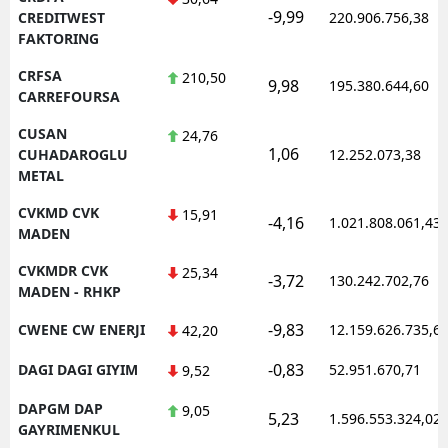
-9,99
CREDITWEST
220.906.756,38
FAKTORING
CRFSA
210,50
9,98
195.380.644,60
CARREFOURSA
CUSAN
24,76
1,06
CUHADAROGLU
12.252.073,38
METAL
CVKMD CVK
15,91
-4,16
1.021.808.061,43
MADEN
CVKMDR CVK
25,34
-3,72
130.242.702,76
MADEN - RHKP
-9,83
CWENE CW ENERJI
12.159.626.735,6
42,20
-0,83
DAGI DAGI GIYIM
52.951.670,71
9,52
DAPGM DAP
9,05
5,23
1.596.553.324,02
GAYRIMENKUL