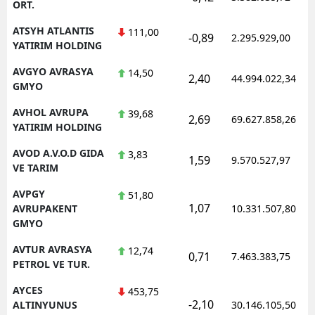
ORT.
ATSYH ATLANTIS
111,00
-0,89
2.295.929,00
YATIRIM HOLDING
AVGYO AVRASYA
14,50
2,40
44.994.022,34
GMYO
AVHOL AVRUPA
39,68
2,69
69.627.858,26
YATIRIM HOLDING
AVOD A.V.O.D GIDA
3,83
1,59
9.570.527,97
VE TARIM
AVPGY
51,80
1,07
AVRUPAKENT
10.331.507,80
GMYO
AVTUR AVRASYA
12,74
0,71
7.463.383,75
PETROL VE TUR.
AYCES
453,75
-2,10
ALTINYUNUS
30.146.105,50