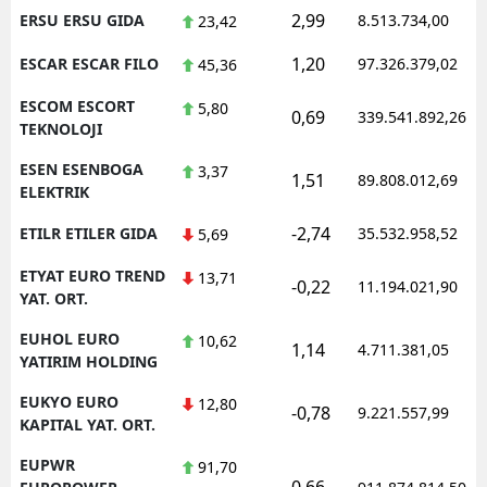
2,99
ERSU ERSU GIDA
8.513.734,00
23,42
1,20
ESCAR ESCAR FILO
97.326.379,02
45,36
ESCOM ESCORT
5,80
0,69
339.541.892,26
TEKNOLOJI
ESEN ESENBOGA
3,37
1,51
89.808.012,69
ELEKTRIK
-2,74
ETILR ETILER GIDA
35.532.958,52
5,69
ETYAT EURO TREND
13,71
-0,22
11.194.021,90
YAT. ORT.
EUHOL EURO
10,62
1,14
4.711.381,05
YATIRIM HOLDING
EUKYO EURO
12,80
-0,78
9.221.557,99
KAPITAL YAT. ORT.
EUPWR
91,70
0,66