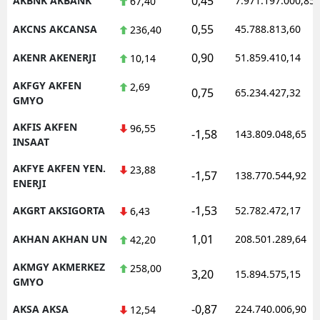
0,45
AKBNK AKBANK
7.971.197.000,85
67,40
0,55
AKCNS AKCANSA
45.788.813,60
236,40
0,90
AKENR AKENERJI
51.859.410,14
10,14
AKFGY AKFEN
2,69
0,75
65.234.427,32
GMYO
AKFIS AKFEN
96,55
-1,58
143.809.048,65
INSAAT
AKFYE AKFEN YEN.
23,88
-1,57
138.770.544,92
ENERJI
-1,53
AKGRT AKSIGORTA
52.782.472,17
6,43
1,01
AKHAN AKHAN UN
208.501.289,64
42,20
AKMGY AKMERKEZ
258,00
3,20
15.894.575,15
GMYO
-0,87
AKSA AKSA
224.740.006,90
12,54