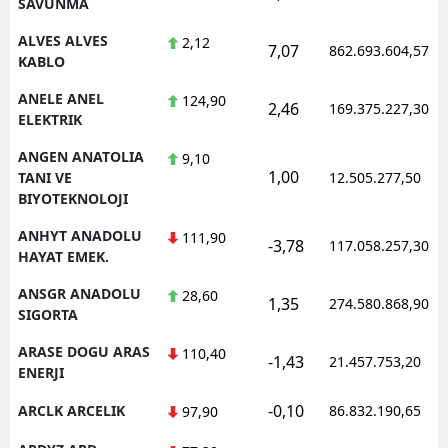
SAVUNMA
ALVES ALVES
2,12
7,07
862.693.604,57
KABLO
ANELE ANEL
124,90
2,46
169.375.227,30
ELEKTRIK
ANGEN ANATOLIA
9,10
1,00
TANI VE
12.505.277,50
BIYOTEKNOLOJI
ANHYT ANADOLU
111,90
-3,78
117.058.257,30
HAYAT EMEK.
ANSGR ANADOLU
28,60
1,35
274.580.868,90
SIGORTA
ARASE DOGU ARAS
110,40
-1,43
21.457.753,20
ENERJI
-0,10
ARCLK ARCELIK
86.832.190,65
97,90