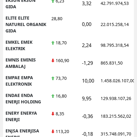
EKSUN EKSUN
6,23
3,32
42.791.974,53
GIDA
ELITE ELITE
28,80
0,00
NATUREL ORGANIK
22.015.258,14
GIDA
EMKEL EMEK
18,70
2,24
98.795.318,54
ELEKTRIK
EMNIS EMINIS
160,90
-1,29
865.831,50
AMBALAJ
EMPAE EMPA
73,70
10,00
1.458.026.107,00
ELEKTRONIK
ENDAE ENDA
16,80
9,95
129.938.107,26
ENERJI HOLDING
ENERY ENERYA
8,35
-0,36
183.215.562,02
ENERJI
ENJSA ENERJISA
113,20
-0,18
315.748.091,70