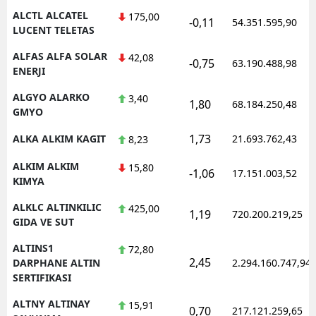
ALCTL ALCATEL
175,00
-0,11
54.351.595,90
LUCENT TELETAS
ALFAS ALFA SOLAR
42,08
-0,75
63.190.488,98
ENERJI
ALGYO ALARKO
3,40
1,80
68.184.250,48
GMYO
1,73
ALKA ALKIM KAGIT
21.693.762,43
8,23
ALKIM ALKIM
15,80
-1,06
17.151.003,52
KIMYA
ALKLC ALTINKILIC
425,00
1,19
720.200.219,25
GIDA VE SUT
ALTINS1
72,80
2,45
DARPHANE ALTIN
2.294.160.747,94
SERTIFIKASI
ALTNY ALTINAY
15,91
0,70
217.121.259,65