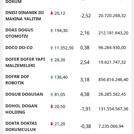
DOKUM
DNISI DINAMIK ISI
20,12
-2,52
20.720.268,32
MAKINA YALITIM
DOAS DOGUS
194,30
2,16
212.181.643,20
OTOMOTIV
0,38
DOCO DO-CO
96.284.930,00
11.352,50
DOFER DOFER YAPI
28,30
2,54
19.621.747,32
MALZEMELERI
DOFRB DOF
136,40
3,18
856.816.246,40
ROBOTIK
4,38
DOGUB DOGUSAN
26.285.582,45
81,05
DOHOL DOGAN
20,50
-1,91
131.554.567,36
HOLDING
DOKTA DOKTAS
21,20
-0,38
7.235.066,94
DOKUMCULUK