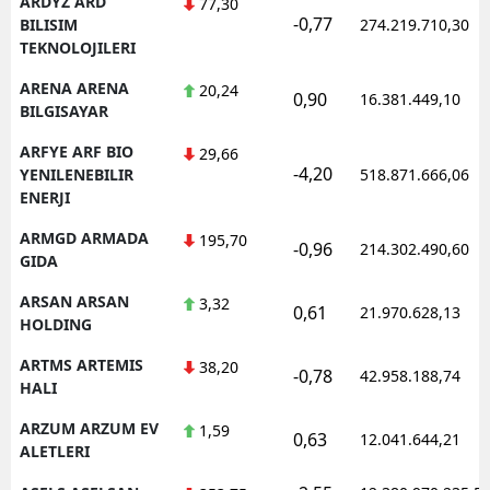
ARDYZ ARD
77,30
-0,77
BILISIM
274.219.710,30
TEKNOLOJILERI
ARENA ARENA
20,24
0,90
16.381.449,10
BILGISAYAR
ARFYE ARF BIO
29,66
-4,20
YENILENEBILIR
518.871.666,06
ENERJI
ARMGD ARMADA
195,70
-0,96
214.302.490,60
GIDA
ARSAN ARSAN
3,32
0,61
21.970.628,13
HOLDING
ARTMS ARTEMIS
38,20
-0,78
42.958.188,74
HALI
ARZUM ARZUM EV
1,59
0,63
12.041.644,21
ALETLERI