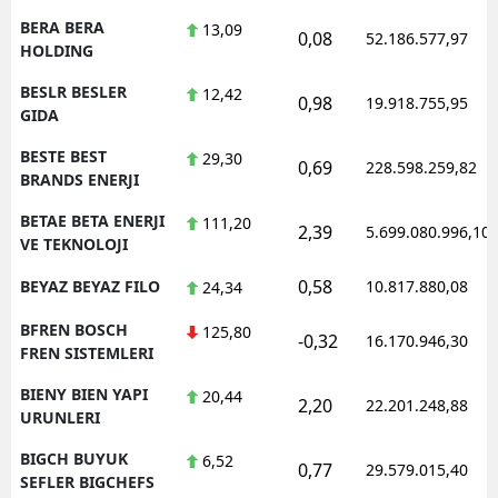
BERA BERA
13,09
0,08
52.186.577,97
HOLDING
BESLR BESLER
12,42
0,98
19.918.755,95
GIDA
BESTE BEST
29,30
0,69
228.598.259,82
BRANDS ENERJI
BETAE BETA ENERJI
111,20
2,39
5.699.080.996,10
VE TEKNOLOJI
0,58
BEYAZ BEYAZ FILO
10.817.880,08
24,34
BFREN BOSCH
125,80
-0,32
16.170.946,30
FREN SISTEMLERI
BIENY BIEN YAPI
20,44
2,20
22.201.248,88
URUNLERI
BIGCH BUYUK
6,52
0,77
29.579.015,40
SEFLER BIGCHEFS