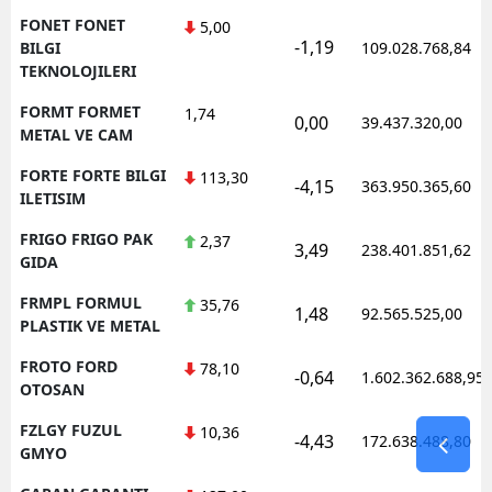
FONET FONET
5,00
-1,19
BILGI
109.028.768,84
TEKNOLOJILERI
FORMT FORMET
1,74
0,00
39.437.320,00
METAL VE CAM
FORTE FORTE BILGI
113,30
-4,15
363.950.365,60
ILETISIM
FRIGO FRIGO PAK
2,37
3,49
238.401.851,62
GIDA
FRMPL FORMUL
35,76
1,48
92.565.525,00
PLASTIK VE METAL
FROTO FORD
78,10
-0,64
1.602.362.688,95
OTOSAN
FZLGY FUZUL
10,36
-4,43
172.638.488,80
GMYO