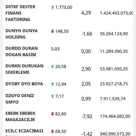
DSTKF DESTEK
1.773,00
4,29
FINANS
1.424.493.073,00
FAKTORING
DUNYH DUNYA
148,50
-1,66
56.264.124,90
HOLDING
DURDO DURAN
5,03
0,00
11.284.390,35
DOGAN BASIM
DURKN DURUKAN
20,58
2,90
53.981.050,35
SEKERLEME
2,05
DYOBY DYO BOYA
23.927.218,75
12,94
DZGYO DENIZ
7,17
0,99
7.911.539,74
GMYO
EBEBK EBEBEK
82,60
-7,92
174.464.082,00
MAGAZACILIK
ECILC ECZACIBASI
69,50
-1,42
340.990.573,30