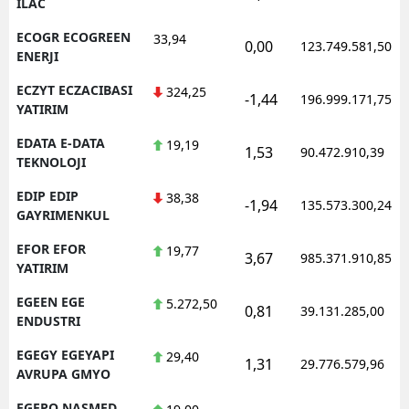
ILAC
ECOGR ECOGREEN
33,94
0,00
123.749.581,50
ENERJI
ECZYT ECZACIBASI
324,25
-1,44
196.999.171,75
YATIRIM
EDATA E-DATA
19,19
1,53
90.472.910,39
TEKNOLOJI
EDIP EDIP
38,38
-1,94
135.573.300,24
GAYRIMENKUL
EFOR EFOR
19,77
3,67
985.371.910,85
YATIRIM
EGEEN EGE
5.272,50
0,81
39.131.285,00
ENDUSTRI
EGEGY EGEYAPI
29,40
1,31
29.776.579,96
AVRUPA GMYO
EGEPO NASMED