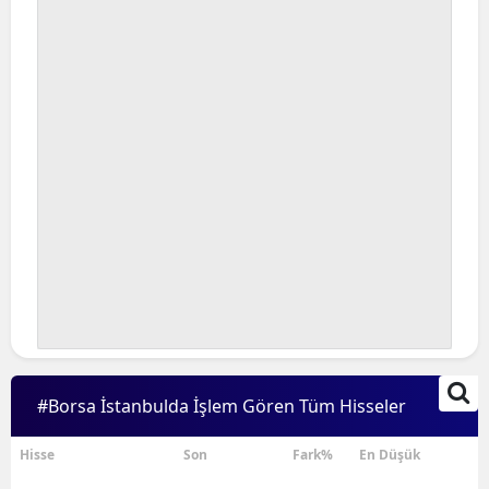
#Borsa İstanbulda İşlem Gören Tüm Hisseler
Hisse
Son
Fark%
En Düşük