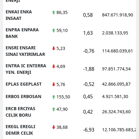
ENERJI
ENKAI ENKA
86,35
0,58
847.671.918,90
INSAAT
ENPRA ENPARA
59,10
1,63
2.038.133,95
BANK
ENSRI ENSARI
5,23
-0,76
114.680.039,61
SINAI YATIRIMLAR
ENTRA IC ENTERRA
4,69
-1,88
97.851.774,54
YEN. ENERJI
-0,52
EPLAS EGEPLAST
42.866.095,87
5,76
0,45
ERBOS ERBOSAN
4.921.581,30
155,50
ERCB ERCIYAS
47,90
0,42
26.324.743,60
CELIK BORU
EREGL EREGLI
38,68
-6,93
12.106.785.683,2
DEMIR CELIK