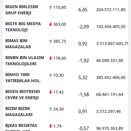
BIGEN BIRLESIM
110,60
6,45
204.572.111,80
GRUP ENERJI
BIGTK BIG MEDYA
363,00
-2,09
103.456.405,50
TEKNOLOJI
BIMAS BIM
385,75
0,92
3.513.897.605,75
MAGAZALAR
BINBN BIN ULASIM
178,60
-1,92
46.099.331,90
TEKNOLOJILERI
BINHO 1000
10,30
5,32
385.452.406,90
YATIRIMLAR HOL.
BIOEN BIOTREND
17,42
-1,58
68.461.191,64
CEVRE VE ENERJI
BIZIM BIZIM
24,30
0,91
3.572.297,46
MAGAZALARI
BJKAS BESIKTAS
1,74
-0,57
96.970.363,89