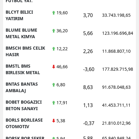
FUTBOL YAT.
BLCYT BILICI
19,60
3,70
33.743.198,65
YATIRIM
BLUME BLUME
36,20
5,66
123.196.696,84
METAL KIMYA
BMSCH BMS CELIK
12,22
2,26
11.868.807,10
HASIR
BMSTL BMS
46,66
-3,60
177.829.715,98
BIRLESIK METAL
BNTAS BANTAS
6,80
8,63
91.678.048,63
AMBALAJ
BOBET BOGAZICI
17,91
1,13
41.453.711,11
BETON SANAYI
BORLS BORLEASE
5,38
-0,37
21.810.012,96
OTOMOTIV
5,88
BORSK BOR SEKER
65.840.848,24
5,94