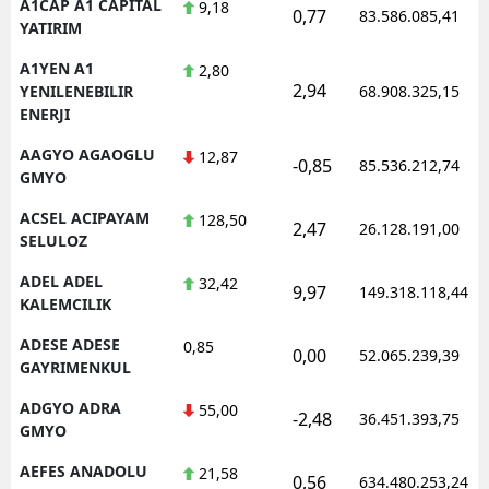
A1CAP A1 CAPITAL
9,18
0,77
83.586.085,41
YATIRIM
A1YEN A1
2,80
2,94
YENILENEBILIR
68.908.325,15
ENERJI
AAGYO AGAOGLU
12,87
-0,85
85.536.212,74
GMYO
ACSEL ACIPAYAM
128,50
2,47
26.128.191,00
SELULOZ
ADEL ADEL
32,42
9,97
149.318.118,44
KALEMCILIK
ADESE ADESE
0,85
0,00
52.065.239,39
GAYRIMENKUL
ADGYO ADRA
55,00
-2,48
36.451.393,75
GMYO
AEFES ANADOLU
21,58
0,56
634.480.253,24