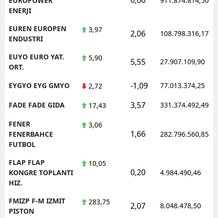
EUROPOWER
911.874.814,50
ENERJI
EUREN EUROPEN
3,97
2,06
108.798.316,17
ENDUSTRI
EUYO EURO YAT.
5,90
5,55
27.907.109,90
ORT.
-1,09
EYGYO EYG GMYO
77.013.374,25
2,72
3,57
FADE FADE GIDA
331.374.492,49
17,43
FENER
3,06
1,66
FENERBAHCE
282.796.560,85
FUTBOL
FLAP FLAP
10,05
0,20
KONGRE TOPLANTI
4.984.490,46
HIZ.
FMIZP F-M IZMIT
283,75
2,07
8.048.478,50
PISTON