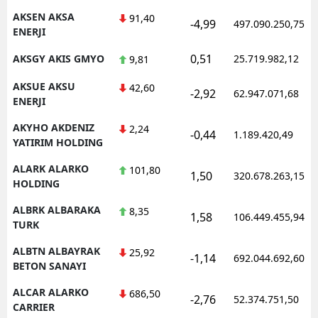
AKSEN AKSA
91,40
-4,99
497.090.250,75
ENERJI
0,51
AKSGY AKIS GMYO
25.719.982,12
9,81
AKSUE AKSU
42,60
-2,92
62.947.071,68
ENERJI
AKYHO AKDENIZ
2,24
-0,44
1.189.420,49
YATIRIM HOLDING
ALARK ALARKO
101,80
1,50
320.678.263,15
HOLDING
ALBRK ALBARAKA
8,35
1,58
106.449.455,94
TURK
ALBTN ALBAYRAK
25,92
-1,14
692.044.692,60
BETON SANAYI
ALCAR ALARKO
686,50
-2,76
52.374.751,50
CARRIER