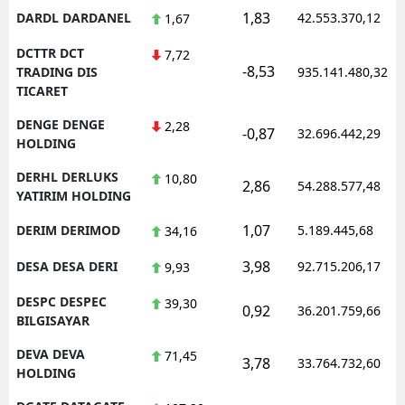
1,83
DARDL DARDANEL
42.553.370,12
1,67
DCTTR DCT
7,72
-8,53
TRADING DIS
935.141.480,32
TICARET
DENGE DENGE
2,28
-0,87
32.696.442,29
HOLDING
DERHL DERLUKS
10,80
2,86
54.288.577,48
YATIRIM HOLDING
1,07
DERIM DERIMOD
5.189.445,68
34,16
3,98
DESA DESA DERI
92.715.206,17
9,93
DESPC DESPEC
39,30
0,92
36.201.759,66
BILGISAYAR
DEVA DEVA
71,45
3,78
33.764.732,60
HOLDING