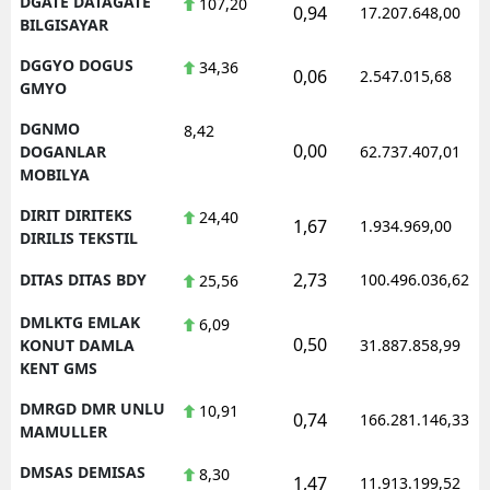
DGATE DATAGATE
107,20
0,94
17.207.648,00
BILGISAYAR
DGGYO DOGUS
34,36
0,06
2.547.015,68
GMYO
DGNMO
8,42
0,00
DOGANLAR
62.737.407,01
MOBILYA
DIRIT DIRITEKS
24,40
1,67
1.934.969,00
DIRILIS TEKSTIL
2,73
DITAS DITAS BDY
100.496.036,62
25,56
DMLKTG EMLAK
6,09
0,50
KONUT DAMLA
31.887.858,99
KENT GMS
DMRGD DMR UNLU
10,91
0,74
166.281.146,33
MAMULLER
DMSAS DEMISAS
8,30
1,47
11.913.199,52