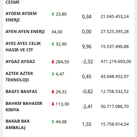
CESME
AYDEM AYDEM
23,80
0,34
21.045.453,24
ENERJI
0,00
AYEN AYEN ENERJI
27.525.395,28
34,00
AYES AYES CELIK
32,90
9,96
15.537.490,88
HASIR VE CIT
-2,32
AYGAZ AYGAZ
471.219.693,00
284,50
AZTEK AZTEK
4,47
0,45
43.048.452,97
TEKNOLOJI
-0,82
BAGFS BAGFAS
12.758.532,52
24,32
BAHKM BAHADIR
113,30
-2,41
50.717.086,70
KIMYA
BAKAB BAK
44,68
1,55
15.758.914,54
AMBALAJ