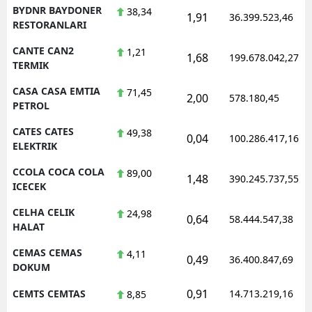
BYDNR BAYDONER
38,34
1,91
36.399.523,46
RESTORANLARI
CANTE CAN2
1,21
1,68
199.678.042,27
TERMIK
CASA CASA EMTIA
71,45
2,00
578.180,45
PETROL
CATES CATES
49,38
0,04
100.286.417,16
ELEKTRIK
CCOLA COCA COLA
89,00
1,48
390.245.737,55
ICECEK
CELHA CELIK
24,98
0,64
58.444.547,38
HALAT
CEMAS CEMAS
4,11
0,49
36.400.847,69
DOKUM
0,91
CEMTS CEMTAS
14.713.219,16
8,85